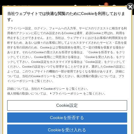
0
当社ウェブサイトでは快適な閲覧のためにCookieを利用しておりま
す。
ソニーストアのご利用ガイド
プライバシー設定、ログイン、フォームへの入力等、サービスのリクエストに相当する利
用者のアクションに応じてのみ設定されるCookieは通常、必須Cookieと呼ばれ、利用を
停止することができません。また、当社は、ウェブサイトにおけるお客様の利用状況を分
ご利用ガイドでは、ソニーストアのご利用方法・サービ
析するため、あるいは個々のお客様に対してよりカスタマイズされたサービス・広告を提
スに関しまとめてご案内しております。
供する等の目的のため、Cookieおよび類似技術を使用して一定の情報を収集する場合が
あります。それらのCookieの受け入れを拒否する場合は、「Cookieを拒否する」をクリ
ックしてください。Cookie使用にご同意頂ける場合は、「Cookieを受け入れる」をクリ
ご利用の前に
ックして下さい。Cookie設定をカスタマイズする場合は「Cookie設定」をクリックして
ください。Cookieの設定をいつでも管理することができます。選択したCookieの設定に
よっては、このウェブサイトの機能の一部が使用できなくなる場合があります。 詳細に
ついては、当社のCookieポリシーをご覧ください。個人情報の取扱いについては、プラ
ソニーストア 店舗のご案内
イバシーポリシーをご覧ください。
ソニーショップ（ソニーストア取次店）のご案内
詳細については、当社の
Cookieポリシー
をご覧ください。
個人情報の取扱いについては、
プライバシーポリシー
をご覧ください。
My Sonyでの購入について
Cookie設定
ソニーストアの特典・サービス
（長期保証、下取サービス、設置・設定サービスなど）
Cookieを拒否する
定期クーポンのプレゼントについて
Cookieを受け入れる