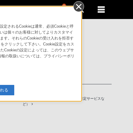
0
新規登録
るともっと便利に
るCookieは通常、必須Cookieと呼
いは個々のお客様に対してよりカスタマイ
す。それらのCookieの受け入れを拒否す
」をクリックして下さい。Cookie設定をカス
たCookieの設定によっては、このウェブサ
人情報の取扱いについては、プライバシーポリ
入れる
ソニーストアの特典・サービス
（長期保証、下取サービス、設置・設定サービスな
ど）