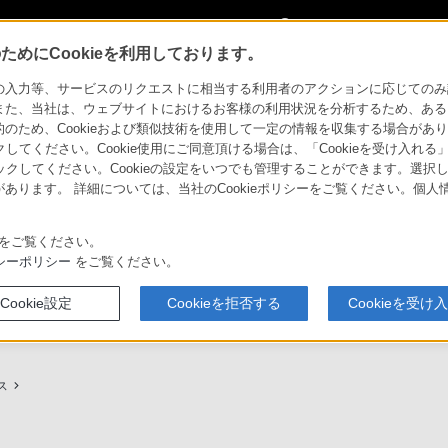
My Sonyに
サインイン
サインインす
めにCookieを利用しております。
用ガイド
力等、サービスのリクエストに相当する利用者のアクションに応じてのみ設定され
また、当社は、ウェブサイトにおけるお客様の利用状況を分析するため、ある
ため、Cookieおよび類似技術を使用して一定の情報を収集する場合がありま
クしてください。Cookie使用にご同意頂ける場合は、「Cookieを受け入れる
リックしてください。Cookieの設定をいつでも管理することができます。選択し
あります。 詳細については、当社のCookieポリシーをご覧ください。個
ービスに関しまとめてご案内しております。
をご覧ください。
シーポリシー
をご覧ください。
Cookie設定
Cookieを拒否する
Cookieを受け
プ（ソニーストア取次店）のご案内
My Sonyでの購入について
ス