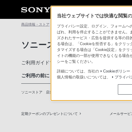
当社ウェブサイトでは快適な閲覧のた
商品情報・ストア
ソニーストアについて
ソニーストアのご利
プライバシー設定、ログイン、フォームへの入
ばれ、利用を停止することができません。
ズされたサービス・広告を提供する等の目的の
ソニーストアのご利用ガイド
る場合は、「Cookieを拒否する」をクリッ
タマイズする場合は「Cookie設定」をク
イトの機能の一部が使用できなくなる場合が
シーをご覧ください。
ご利用ガイドでは、ソニーストアのご利用方法・サ
詳細については、当社の
Cookieポリシー
ご利用の前に
個人情報の取扱いについては、
プライバ
ソニーストア 店舗のご案内
ソニーショッ
定期クーポンのプレゼントについて
メールサービ