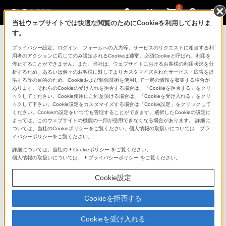
0
当社ウェブサイトでは快適な閲覧のためにCookieを利用しておりま
す。
ソニーストアのご利用ガイド
プライバシー設定、ログイン、フォームへの入力等、サービスのリクエストに相当する利
用者のアクションに応じてのみ設定されるCookieは通常、必須Cookieと呼ばれ、利用を
停止することができません。また、当社は、ウェブサイトにおけるお客様の利用状況を分
ご利用ガイドでは、ソニーストアのご利用方法・サービ
析するため、あるいは個々のお客様に対してよりカスタマイズされたサービス・広告を提
スに関しまとめてご案内しております。
供する等の目的のため、Cookieおよび類似技術を使用して一定の情報を収集する場合が
あります。それらのCookieの受け入れを拒否する場合は、「Cookieを拒否する」をクリ
ックしてください。Cookie使用にご同意頂ける場合は、「Cookieを受け入れる」をクリ
ご利用の前に
ックして下さい。Cookie設定をカスタマイズする場合は「Cookie設定」をクリックして
ください。Cookieの設定をいつでも管理することができます。選択したCookieの設定に
よっては、このウェブサイトの機能の一部が使用できなくなる場合があります。 詳細に
ついては、当社のCookieポリシーをご覧ください。個人情報の取扱いについては、プラ
ソニーストア 店舗のご案内
イバシーポリシーをご覧ください。
ソニーショップ（ソニーストア取次店）のご案内
詳細については、当社の
Cookieポリシー
をご覧ください。
個人情報の取扱いについては、
プライバシーポリシー
をご覧ください。
My Sonyでの購入について
Cookie設定
ソニーストアの特典・サービス
（長期保証、下取サービス、設置・設定サービスなど）
Cookieを拒否する
定期クーポンのプレゼントについて
Cookieを受け入れる