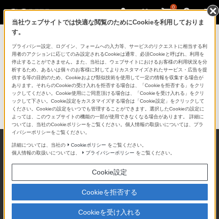
0
当社ウェブサイトでは快適な閲覧のためにCookieを利用しておりま
す。
English
プライバシー設定、ログイン、フォームへの入力等、サービスのリクエストに相当する利
用者のアクションに応じてのみ設定されるCookieは通常、必須Cookieと呼ばれ、利用を
東京2025世界陸上特別展
停止することができません。また、当社は、ウェブサイトにおけるお客様の利用状況を分
析するため、あるいは個々のお客様に対してよりカスタマイズされたサービス・広告を提
WORLD ATHLETICS MOMENTS
供する等の目的のため、Cookieおよび類似技術を使用して一定の情報を収集する場合が
あります。それらのCookieの受け入れを拒否する場合は、「Cookieを拒否する」をクリ
目に映る世界の先へ。 ／
ックしてください。Cookie使用にご同意頂ける場合は、「Cookieを受け入れる」をクリ
ックして下さい。Cookie設定をカスタマイズする場合は「Cookie設定」をクリックして
More than Meets the Eye
ください。Cookieの設定をいつでも管理することができます。選択したCookieの設定に
よっては、このウェブサイトの機能の一部が使用できなくなる場合があります。 詳細に
ついては、当社のCookieポリシーをご覧ください。個人情報の取扱いについては、プラ
イバシーポリシーをご覧ください。
詳細については、当社の
Cookieポリシー
をご覧ください。
個人情報の取扱いについては、
プライバシーポリシー
をご覧ください。
Cookie設定
Cookieを拒否する
Cookieを受け入れる