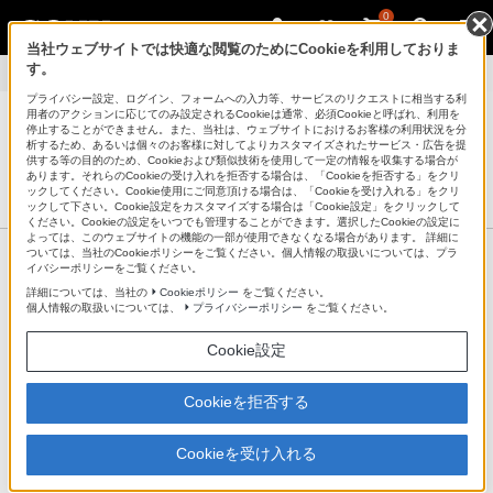
0
当社ウェブサイトでは快適な閲覧のためにCookieを利用しておりま
す。
音楽のソフトウェア
>
困ったときは（Q&A）
プライバシー設定、ログイン、フォームへの入力等、サービスのリクエストに相当する利
用者のアクションに応じてのみ設定されるCookieは通常、必須Cookieと呼ばれ、利用を
停止することができません。また、当社は、ウェブサイトにおけるお客様の利用状況を分
析するため、あるいは個々のお客様に対してよりカスタマイズされたサービス・広告を提
供する等の目的のため、Cookieおよび類似技術を使用して一定の情報を収集する場合が
音楽のソフトウェア
あります。それらのCookieの受け入れを拒否する場合は、「Cookieを拒否する」をクリ
ックしてください。Cookie使用にご同意頂ける場合は、「Cookieを受け入れる」をクリ
サポート・お問い合わせ
ックして下さい。Cookie設定をカスタマイズする場合は「Cookie設定」をクリックして
ください。Cookieの設定をいつでも管理することができます。選択したCookieの設定に
よっては、このウェブサイトの機能の一部が使用できなくなる場合があります。 詳細に
ついては、当社のCookieポリシーをご覧ください。個人情報の取扱いについては、プラ
イバシーポリシーをご覧ください。
困ったときは（Q&A）
詳細については、当社の
Cookieポリシー
をご覧ください。
個人情報の取扱いについては、
プライバシーポリシー
をご覧ください。
公開中のソフトウェアのQ&A
Cookie設定
Cookieを拒否する
Music Center for PC
Cookieを受け入れる