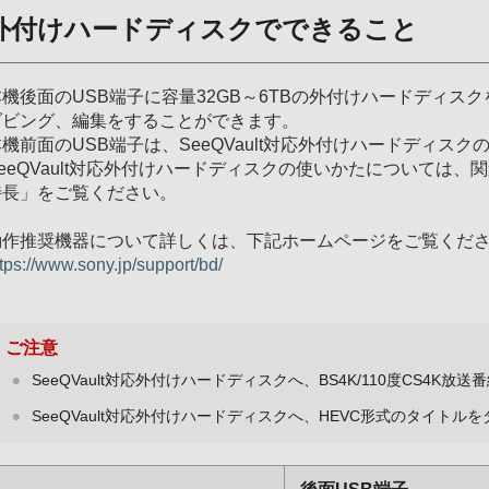
外付けハードディスクでできること
本機後面のUSB端子に容量32GB～6TBの外付けハードディ
ダビング、編集をすることができます。
本機前面のUSB端子は、SeeQVault対応外付けハードディス
eeQVault対応外付けハードディスクの使いかたについては、関
特長」をご覧ください。
動作推奨機器について詳しくは、下記ホームページをご覧くだ
ttps://www.sony.jp/support/bd/
ご注意
SeeQVault対応外付けハードディスクへ、BS4K/110度CS4
SeeQVault対応外付けハードディスクへ、HEVC形式のタイト