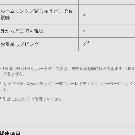
ルームリンク／家じゅうどこでも
○
視聴
外からどこでも視聴
○
*3
お引越しダビング
○
1
USB3.0対応外付けハードディスクは、複数番組を同時録画できます。US
できません。
2
もう1台のSeeQVault対応ソニー製ブルーレイディスクレコーダーにつな
す。
3
引越し先としては使用できません。
関連項目