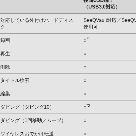
後面USB端子
（USB3.0対応）
対応している外付けハードディス
SeeQVault対応／See
ク
使用可
*1
録画
○
再生
○
削除
○
タイトル検索
○
編集
○
*2
ダビング（ダビング10）
○
ダビング（1回移動／ムーブ）
○
ワイヤレスおでかけ転送
○