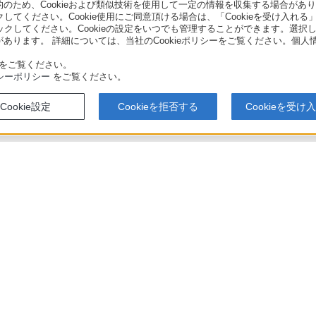
ため、Cookieおよび類似技術を使用して一定の情報を収集する場合がありま
クしてください。Cookie使用にご同意頂ける場合は、「Cookieを受け入れる
リックしてください。Cookieの設定をいつでも管理することができます。選択し
あります。 詳細については、当社のCookieポリシーをご覧ください。個
をご覧ください。
シーポリシー
をご覧ください。
Cookie設定
Cookieを拒否する
Cookieを受け
T3000 / BDZ-FBT2000 / BDZ-FBT1000 / BDZ-FBW2000 / BDZ-FBW1000 使いか
アでのお買い物にあたって
セキュリティ・ブラウザ環境
特定商取
会社情報
採用情報
特約店のご案内
ニュース