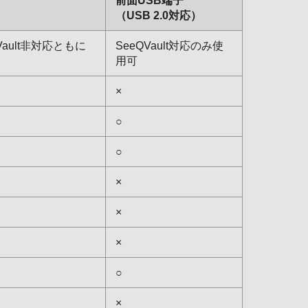
前面USB端子
（USB 2.0対応）
QVault非対応ともに
SeeQVault対応のみ使
用可
×
○
○
×
×
×
○
×