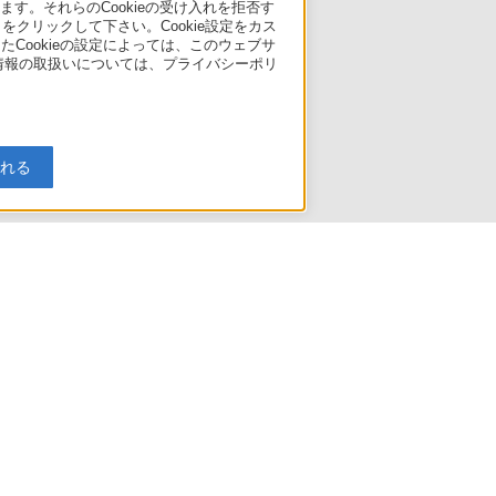
す。それらのCookieの受け入れを拒否す
」をクリックして下さい。Cookie設定をカス
たCookieの設定によっては、このウェブサ
人情報の取扱いについては、プライバシーポリ
入れる
たマニュアル
引法に基づく表記
ご利用ガイド
規約
リリース
環境情報
My Sony 利用規約