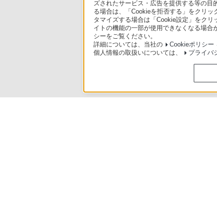
ズされたサービス・広告を提供する等の目的の
る場合は、「Cookieを拒否する」をクリッ
タマイズする場合は「Cookie設定」をク
イトの機能の一部が使用できなくなる場合が
シーをご覧ください。
詳細については、当社の
Cookieポリシー
個人情報の取扱いについては、
プライバ
使いかたマニュアル（取扱説明 Web版）
>
BDZ-FBT4000 / BDZ-FB
ソニースト
日本