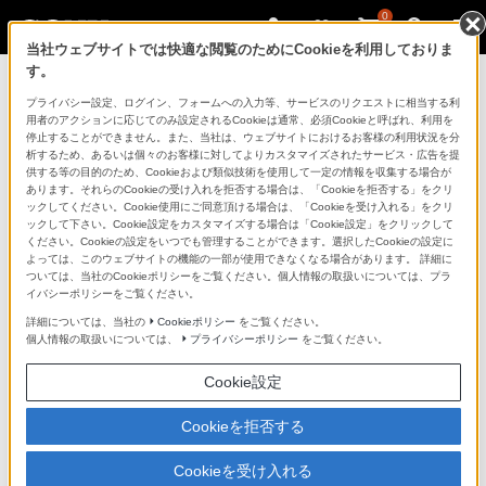
0
当社ウェブサイトでは快適な閲覧のためにCookieを利用しておりま
す。
製品を安全に、安心してご使用いただ
プライバシー設定、ログイン、フォームへの入力等、サービスのリクエストに相当する利
用者のアクションに応じてのみ設定されるCookieは通常、必須Cookieと呼ばれ、利用を
くために
停止することができません。また、当社は、ウェブサイトにおけるお客様の利用状況を分
析するため、あるいは個々のお客様に対してよりカスタマイズされたサービス・広告を提
供する等の目的のため、Cookieおよび類似技術を使用して一定の情報を収集する場合が
日常の清掃・点検が大切です。安全のため取扱説明書を
あります。それらのCookieの受け入れを拒否する場合は、「Cookieを拒否する」をクリ
よく読みましょう。
ックしてください。Cookie使用にご同意頂ける場合は、「Cookieを受け入れる」をクリ
ックして下さい。Cookie設定をカスタマイズする場合は「Cookie設定」をクリックして
ください。Cookieの設定をいつでも管理することができます。選択したCookieの設定に
製品に関する重要なお知らせ
よっては、このウェブサイトの機能の一部が使用できなくなる場合があります。 詳細に
ついては、当社のCookieポリシーをご覧ください。個人情報の取扱いについては、プラ
イバシーポリシーをご覧ください。
詳細については、当社の
Cookieポリシー
をご覧ください。
安全で上手な使いかた
個人情報の取扱いについては、
プライバシーポリシー
をご覧ください。
Cookie設定
愛情点検のおすすめ
Cookieを拒否する
Cookieを受け入れる