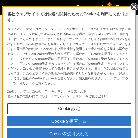
0
当社ウェブサイトでは快適な閲覧のためにCookieを利用しておりま
す。
製品を安全に、安心してご使用いただ
プライバシー設定、ログイン、フォームへの入力等、サービスのリクエストに相当する利
用者のアクションに応じてのみ設定されるCookieは通常、必須Cookieと呼ばれ、利用を
くために
停止することができません。また、当社は、ウェブサイトにおけるお客様の利用状況を分
析するため、あるいは個々のお客様に対してよりカスタマイズされたサービス・広告を提
供する等の目的のため、Cookieおよび類似技術を使用して一定の情報を収集する場合が
日常の清掃・点検が大切です。安全のため取扱説明書を
あります。それらのCookieの受け入れを拒否する場合は、「Cookieを拒否する」をクリ
よく読みましょう。
ックしてください。Cookie使用にご同意頂ける場合は、「Cookieを受け入れる」をクリ
ックして下さい。Cookie設定をカスタマイズする場合は「Cookie設定」をクリックして
ください。Cookieの設定をいつでも管理することができます。選択したCookieの設定に
製品に関する重要なお知らせ
よっては、このウェブサイトの機能の一部が使用できなくなる場合があります。 詳細に
ついては、当社のCookieポリシーをご覧ください。個人情報の取扱いについては、プラ
イバシーポリシーをご覧ください。
詳細については、当社の
Cookieポリシー
をご覧ください。
安全で上手な使いかた
個人情報の取扱いについては、
プライバシーポリシー
をご覧ください。
Cookie設定
愛情点検のおすすめ
Cookieを拒否する
Cookieを受け入れる