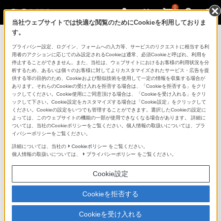
0
当社ウェブサイトでは快適な閲覧のためにCookieを利用しておりま
す。
製品を安全に、安心してご使用いただ
プライバシー設定、ログイン、フォームへの入力等、サービスのリクエストに相当する利
用者のアクションに応じてのみ設定されるCookieは通常、必須Cookieと呼ばれ、利用を
くために
停止することができません。また、当社は、ウェブサイトにおけるお客様の利用状況を分
析するため、あるいは個々のお客様に対してよりカスタマイズされたサービス・広告を提
供する等の目的のため、Cookieおよび類似技術を使用して一定の情報を収集する場合が
日常の清掃・点検が大切です。安全のため取扱説明書を
あります。それらのCookieの受け入れを拒否する場合は、「Cookieを拒否する」をクリ
よく読みましょう。
ックしてください。Cookie使用にご同意頂ける場合は、「Cookieを受け入れる」をクリ
ックして下さい。Cookie設定をカスタマイズする場合は「Cookie設定」をクリックして
ください。Cookieの設定をいつでも管理することができます。選択したCookieの設定に
製品に関する重要なお知らせ
よっては、このウェブサイトの機能の一部が使用できなくなる場合があります。 詳細に
ついては、当社のCookieポリシーをご覧ください。個人情報の取扱いについては、プラ
イバシーポリシーをご覧ください。
詳細については、当社の
Cookieポリシー
をご覧ください。
安全で上手な使いかた
個人情報の取扱いについては、
プライバシーポリシー
をご覧ください。
Cookie設定
愛情点検のおすすめ
Cookieを拒否する
Cookieを受け入れる