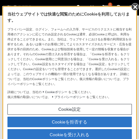
0
当社ウェブサイトでは快適な閲覧のためにCookieを利用しておりま
す。
製品を安全に、安心してご使用いただ
プライバシー設定、ログイン、フォームへの入力等、サービスのリクエストに相当する利
用者のアクションに応じてのみ設定されるCookieは通常、必須Cookieと呼ばれ、利用を
くために
停止することができません。また、当社は、ウェブサイトにおけるお客様の利用状況を分
析するため、あるいは個々のお客様に対してよりカスタマイズされたサービス・広告を提
供する等の目的のため、Cookieおよび類似技術を使用して一定の情報を収集する場合が
日常の清掃・点検が大切です。安全のため取扱説明書を
あります。それらのCookieの受け入れを拒否する場合は、「Cookieを拒否する」をクリ
よく読みましょう。
ックしてください。Cookie使用にご同意頂ける場合は、「Cookieを受け入れる」をクリ
ックして下さい。Cookie設定をカスタマイズする場合は「Cookie設定」をクリックして
ください。Cookieの設定をいつでも管理することができます。選択したCookieの設定に
製品に関する重要なお知らせ
よっては、このウェブサイトの機能の一部が使用できなくなる場合があります。 詳細に
ついては、当社のCookieポリシーをご覧ください。個人情報の取扱いについては、プラ
イバシーポリシーをご覧ください。
詳細については、当社の
Cookieポリシー
をご覧ください。
安全で上手な使いかた
個人情報の取扱いについては、
プライバシーポリシー
をご覧ください。
Cookie設定
愛情点検のおすすめ
Cookieを拒否する
Cookieを受け入れる