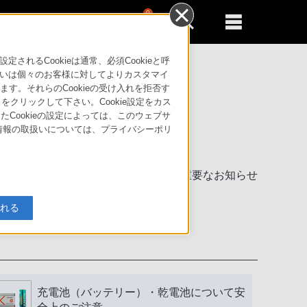
0
新規登録
るともっと便利に
るCookieは通常、必須Cookieと呼
いは個々のお客様に対してよりカスタマイ
す。それらのCookieの受け入れを拒否す
」をクリックして下さい。Cookie設定をカス
たCookieの設定によっては、このウェブサ
人情報の取扱いについては、プライバシーポリ
製品に関する重要なお知らせ
入れる
充電池（バッテリー）・乾電池について安