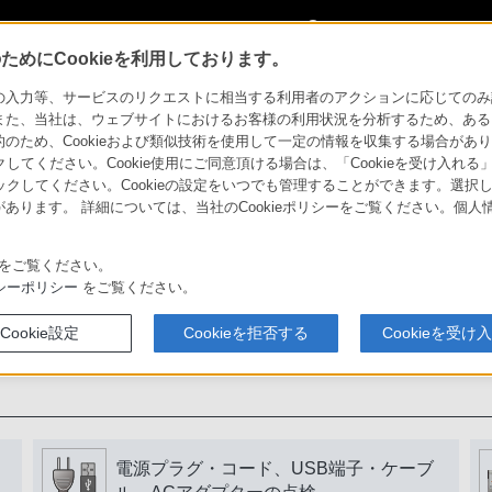
My Sonyに
サインイン
サインインす
めにCookieを利用しております。
力等、サービスのリクエストに相当する利用者のアクションに応じてのみ設定され
また、当社は、ウェブサイトにおけるお客様の利用状況を分析するため、ある
ため、Cookieおよび類似技術を使用して一定の情報を収集する場合がありま
用いただくために
クしてください。Cookie使用にご同意頂ける場合は、「Cookieを受け入れる
リックしてください。Cookieの設定をいつでも管理することができます。選択し
あります。 詳細については、当社のCookieポリシーをご覧ください。個
書をよく読みましょう。
をご覧ください。
シーポリシー
をご覧ください。
Cookie設定
Cookieを拒否する
Cookieを受け
電源プラグ・コード、USB端子・ケーブ