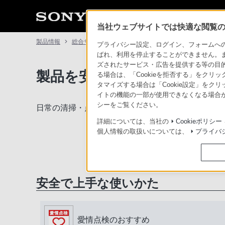
当社ウェブサイトでは快適な閲覧のた
製品情報
総合サポート・お問い合わせ
プライバシー設定、ログイン、フォームへの入
ばれ、利用を停止することができません。
ズされたサービス・広告を提供する等の目的の
製品を安全に、安心してご使
る場合は、「Cookieを拒否する」をクリッ
タマイズする場合は「Cookie設定」をク
イトの機能の一部が使用できなくなる場合が
シーをご覧ください。
日常の清掃・点検が大切です。安全のため取扱説明
詳細については、当社の
Cookieポリシー
個人情報の取扱いについては、
プライバ
安全で上手な使いかた
愛情点検のおすすめ