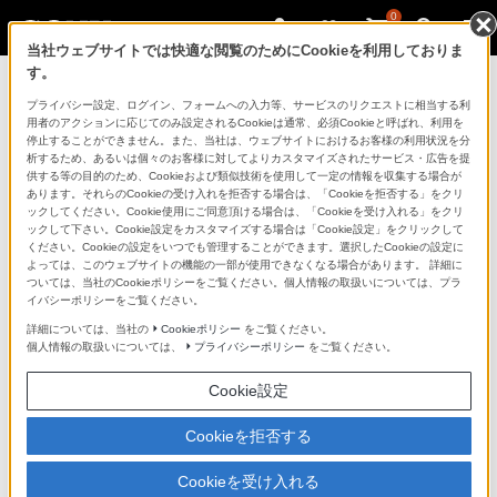
0
当社ウェブサイトでは快適な閲覧のためにCookieを利用しておりま
す。
製品を安全に、安心してご使用いただ
プライバシー設定、ログイン、フォームへの入力等、サービスのリクエストに相当する利
用者のアクションに応じてのみ設定されるCookieは通常、必須Cookieと呼ばれ、利用を
くために
停止することができません。また、当社は、ウェブサイトにおけるお客様の利用状況を分
析するため、あるいは個々のお客様に対してよりカスタマイズされたサービス・広告を提
供する等の目的のため、Cookieおよび類似技術を使用して一定の情報を収集する場合が
日常の清掃・点検が大切です。安全のため取扱説明書を
あります。それらのCookieの受け入れを拒否する場合は、「Cookieを拒否する」をクリ
よく読みましょう。
ックしてください。Cookie使用にご同意頂ける場合は、「Cookieを受け入れる」をクリ
ックして下さい。Cookie設定をカスタマイズする場合は「Cookie設定」をクリックして
ください。Cookieの設定をいつでも管理することができます。選択したCookieの設定に
製品に関する重要なお知らせ
よっては、このウェブサイトの機能の一部が使用できなくなる場合があります。 詳細に
ついては、当社のCookieポリシーをご覧ください。個人情報の取扱いについては、プラ
イバシーポリシーをご覧ください。
詳細については、当社の
Cookieポリシー
をご覧ください。
安全で上手な使いかた
個人情報の取扱いについては、
プライバシーポリシー
をご覧ください。
Cookie設定
愛情点検のおすすめ
Cookieを拒否する
Cookieを受け入れる