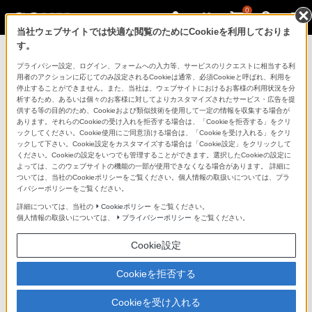
0
当社ウェブサイトでは快適な閲覧のためにCookieを利用しておりま
す。
製品を安全に、安心してご使用いただ
プライバシー設定、ログイン、フォームへの入力等、サービスのリクエストに相当する利
用者のアクションに応じてのみ設定されるCookieは通常、必須Cookieと呼ばれ、利用を
くために
停止することができません。また、当社は、ウェブサイトにおけるお客様の利用状況を分
析するため、あるいは個々のお客様に対してよりカスタマイズされたサービス・広告を提
供する等の目的のため、Cookieおよび類似技術を使用して一定の情報を収集する場合が
日常の清掃・点検が大切です。安全のため取扱説明書を
あります。それらのCookieの受け入れを拒否する場合は、「Cookieを拒否する」をクリ
よく読みましょう。
ックしてください。Cookie使用にご同意頂ける場合は、「Cookieを受け入れる」をクリ
ックして下さい。Cookie設定をカスタマイズする場合は「Cookie設定」をクリックして
ください。Cookieの設定をいつでも管理することができます。選択したCookieの設定に
製品に関する重要なお知らせ
よっては、このウェブサイトの機能の一部が使用できなくなる場合があります。 詳細に
ついては、当社のCookieポリシーをご覧ください。個人情報の取扱いについては、プラ
イバシーポリシーをご覧ください。
詳細については、当社の
Cookieポリシー
をご覧ください。
安全で上手な使いかた
個人情報の取扱いについては、
プライバシーポリシー
をご覧ください。
Cookie設定
愛情点検のおすすめ
Cookieを拒否する
Cookieを受け入れる