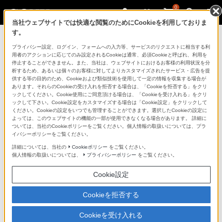
0
当社ウェブサイトでは快適な閲覧のためにCookieを利用しておりま
す。
製品を安全に、安心してご使用いただ
プライバシー設定、ログイン、フォームへの入力等、サービスのリクエストに相当する利
用者のアクションに応じてのみ設定されるCookieは通常、必須Cookieと呼ばれ、利用を
くために
停止することができません。また、当社は、ウェブサイトにおけるお客様の利用状況を分
析するため、あるいは個々のお客様に対してよりカスタマイズされたサービス・広告を提
供する等の目的のため、Cookieおよび類似技術を使用して一定の情報を収集する場合が
日常の清掃・点検が大切です。安全のため取扱説明書を
あります。それらのCookieの受け入れを拒否する場合は、「Cookieを拒否する」をクリ
よく読みましょう。
ックしてください。Cookie使用にご同意頂ける場合は、「Cookieを受け入れる」をクリ
ックして下さい。Cookie設定をカスタマイズする場合は「Cookie設定」をクリックして
ください。Cookieの設定をいつでも管理することができます。選択したCookieの設定に
製品に関する重要なお知らせ
よっては、このウェブサイトの機能の一部が使用できなくなる場合があります。 詳細に
ついては、当社のCookieポリシーをご覧ください。個人情報の取扱いについては、プラ
イバシーポリシーをご覧ください。
詳細については、当社の
Cookieポリシー
をご覧ください。
安全で上手な使いかた
個人情報の取扱いについては、
プライバシーポリシー
をご覧ください。
Cookie設定
愛情点検のおすすめ
Cookieを拒否する
Cookieを受け入れる