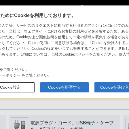
My Sonyに
サインイン
サインインす
めにCookieを利用しております。
力等、サービスのリクエストに相当する利用者のアクションに応じてのみ設定され
また、当社は、ウェブサイトにおけるお客様の利用状況を分析するため、ある
ため、Cookieおよび類似技術を使用して一定の情報を収集する場合がありま
用いただくために
クしてください。Cookie使用にご同意頂ける場合は、「Cookieを受け入れる
リックしてください。Cookieの設定をいつでも管理することができます。選択し
あります。 詳細については、当社のCookieポリシーをご覧ください。個
書をよく読みましょう。
をご覧ください。
シーポリシー
をご覧ください。
Cookie設定
Cookieを拒否する
Cookieを受け
電源プラグ・コード、USB端子・ケーブ