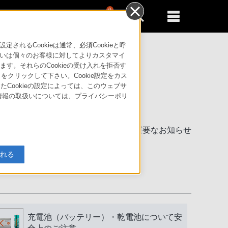
0
新規登録
るともっと便利に
るCookieは通常、必須Cookieと呼
いは個々のお客様に対してよりカスタマイ
す。それらのCookieの受け入れを拒否す
」をクリックして下さい。Cookie設定をカス
たCookieの設定によっては、このウェブサ
人情報の取扱いについては、プライバシーポリ
製品に関する重要なお知らせ
入れる
充電池（バッテリー）・乾電池について安