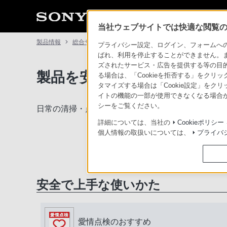
当社ウェブサイトでは快適な閲覧のた
製品情報
総合サポート・お問い合わせ
プライバシー設定、ログイン、フォームへの入
ばれ、利用を停止することができません。
ズされたサービス・広告を提供する等の目的の
製品を安全に、安心してご使
る場合は、「Cookieを拒否する」をクリッ
タマイズする場合は「Cookie設定」をク
イトの機能の一部が使用できなくなる場合が
シーをご覧ください。
日常の清掃・点検が大切です。安全のため取扱説明
詳細については、当社の
Cookieポリシー
個人情報の取扱いについては、
プライバ
安全で上手な使いかた
愛情点検のおすすめ