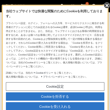
0
当社ウェブサイトでは快適な閲覧のためにCookieを利用しておりま
す。
製品を安全に、安心してご使用いただ
プライバシー設定、ログイン、フォームへの入力等、サービスのリクエストに相当する利
用者のアクションに応じてのみ設定されるCookieは通常、必須Cookieと呼ばれ、利用を
くために
停止することができません。また、当社は、ウェブサイトにおけるお客様の利用状況を分
析するため、あるいは個々のお客様に対してよりカスタマイズされたサービス・広告を提
供する等の目的のため、Cookieおよび類似技術を使用して一定の情報を収集する場合が
日常の清掃・点検が大切です。安全のため取扱説明書を
あります。それらのCookieの受け入れを拒否する場合は、「Cookieを拒否する」をクリ
よく読みましょう。
ックしてください。Cookie使用にご同意頂ける場合は、「Cookieを受け入れる」をクリ
ックして下さい。Cookie設定をカスタマイズする場合は「Cookie設定」をクリックして
ください。Cookieの設定をいつでも管理することができます。選択したCookieの設定に
製品に関する重要なお知らせ
よっては、このウェブサイトの機能の一部が使用できなくなる場合があります。 詳細に
ついては、当社のCookieポリシーをご覧ください。個人情報の取扱いについては、プラ
イバシーポリシーをご覧ください。
詳細については、当社の
Cookieポリシー
をご覧ください。
安全で上手な使いかた
個人情報の取扱いについては、
プライバシーポリシー
をご覧ください。
Cookie設定
愛情点検のおすすめ
Cookieを拒否する
Cookieを受け入れる