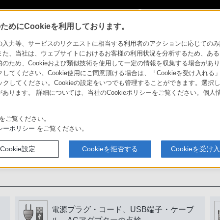
My Sonyに
サインイン
サインインす
めにCookieを利用しております。
力等、サービスのリクエストに相当する利用者のアクションに応じてのみ設定され
また、当社は、ウェブサイトにおけるお客様の利用状況を分析するため、ある
ため、Cookieおよび類似技術を使用して一定の情報を収集する場合がありま
用いただくために
クしてください。Cookie使用にご同意頂ける場合は、「Cookieを受け入れる
リックしてください。Cookieの設定をいつでも管理することができます。選択し
あります。 詳細については、当社のCookieポリシーをご覧ください。個
書をよく読みましょう。
をご覧ください。
シーポリシー
をご覧ください。
Cookie設定
Cookieを拒否する
Cookieを受け
電源プラグ・コード、USB端子・ケーブ