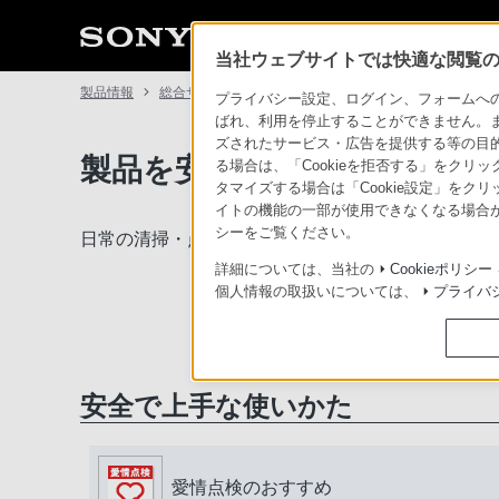
当社ウェブサイトでは快適な閲覧のた
製品情報
総合サポート・お問い合わせ
プライバシー設定、ログイン、フォームへの入
ばれ、利用を停止することができません。
ズされたサービス・広告を提供する等の目的の
製品を安全に、安心してご使
る場合は、「Cookieを拒否する」をクリッ
タマイズする場合は「Cookie設定」をク
イトの機能の一部が使用できなくなる場合が
シーをご覧ください。
日常の清掃・点検が大切です。安全のため取扱説明
詳細については、当社の
Cookieポリシー
個人情報の取扱いについては、
プライバ
安全で上手な使いかた
愛情点検のおすすめ