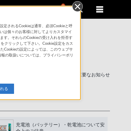
0
新規登録
るともっと便利に
るCookieは通常、必須Cookieと呼
いは個々のお客様に対してよりカスタマイ
す。それらのCookieの受け入れを拒否す
」をクリックして下さい。Cookie設定をカス
たCookieの設定によっては、このウェブサ
人情報の取扱いについては、プライバシーポリ
製品に関する重要なお知らせ
入れる
充電池（バッテリー）・乾電池について安