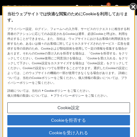
0
当社ウェブサイトでは快適な閲覧のためにCookieを利用しておりま
す。
製品を安全に、安心してご使用いただ
プライバシー設定、ログイン、フォームへの入力等、サービスのリクエストに相当する利
用者のアクションに応じてのみ設定されるCookieは通常、必須Cookieと呼ばれ、利用を
くために
停止することができません。また、当社は、ウェブサイトにおけるお客様の利用状況を分
析するため、あるいは個々のお客様に対してよりカスタマイズされたサービス・広告を提
供する等の目的のため、Cookieおよび類似技術を使用して一定の情報を収集する場合が
日常の清掃・点検が大切です。安全のため取扱説明書を
あります。それらのCookieの受け入れを拒否する場合は、「Cookieを拒否する」をクリ
よく読みましょう。
ックしてください。Cookie使用にご同意頂ける場合は、「Cookieを受け入れる」をクリ
ックして下さい。Cookie設定をカスタマイズする場合は「Cookie設定」をクリックして
ください。Cookieの設定をいつでも管理することができます。選択したCookieの設定に
製品に関する重要なお知らせ
よっては、このウェブサイトの機能の一部が使用できなくなる場合があります。 詳細に
ついては、当社のCookieポリシーをご覧ください。個人情報の取扱いについては、プラ
イバシーポリシーをご覧ください。
詳細については、当社の
Cookieポリシー
をご覧ください。
安全で上手な使いかた
個人情報の取扱いについては、
プライバシーポリシー
をご覧ください。
Cookie設定
愛情点検のおすすめ
Cookieを拒否する
Cookieを受け入れる