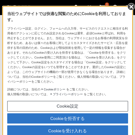
0
当社ウェブサイトでは快適な閲覧のためにCookieを利用しておりま
す。
製品を安全に、安心してご使用いただ
プライバシー設定、ログイン、フォームへの入力等、サービスのリクエストに相当する利
用者のアクションに応じてのみ設定されるCookieは通常、必須Cookieと呼ばれ、利用を
くために
停止することができません。また、当社は、ウェブサイトにおけるお客様の利用状況を分
析するため、あるいは個々のお客様に対してよりカスタマイズされたサービス・広告を提
供する等の目的のため、Cookieおよび類似技術を使用して一定の情報を収集する場合が
日常の清掃・点検が大切です。安全のため取扱説明書を
あります。それらのCookieの受け入れを拒否する場合は、「Cookieを拒否する」をクリ
よく読みましょう。
ックしてください。Cookie使用にご同意頂ける場合は、「Cookieを受け入れる」をクリ
ックして下さい。Cookie設定をカスタマイズする場合は「Cookie設定」をクリックして
ください。Cookieの設定をいつでも管理することができます。選択したCookieの設定に
製品に関する重要なお知らせ
よっては、このウェブサイトの機能の一部が使用できなくなる場合があります。 詳細に
ついては、当社のCookieポリシーをご覧ください。個人情報の取扱いについては、プラ
イバシーポリシーをご覧ください。
詳細については、当社の
Cookieポリシー
をご覧ください。
安全で上手な使いかた
個人情報の取扱いについては、
プライバシーポリシー
をご覧ください。
Cookie設定
愛情点検のおすすめ
Cookieを拒否する
Cookieを受け入れる