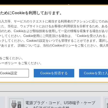
My Sonyに
サインイン
サインインす
めにCookieを利用しております。
力等、サービスのリクエストに相当する利用者のアクションに応じてのみ設定され
また、当社は、ウェブサイトにおけるお客様の利用状況を分析するため、ある
ため、Cookieおよび類似技術を使用して一定の情報を収集する場合がありま
用いただくために
クしてください。Cookie使用にご同意頂ける場合は、「Cookieを受け入れる
リックしてください。Cookieの設定をいつでも管理することができます。選択し
あります。 詳細については、当社のCookieポリシーをご覧ください。個
書をよく読みましょう。
をご覧ください。
シーポリシー
をご覧ください。
Cookie設定
Cookieを拒否する
Cookieを受け
電源プラグ・コード、USB端子・ケーブ