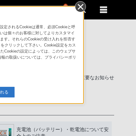
0
新規登録
るともっと便利に
るCookieは通常、必須Cookieと呼
いは個々のお客様に対してよりカスタマイ
す。それらのCookieの受け入れを拒否す
」をクリックして下さい。Cookie設定をカス
たCookieの設定によっては、このウェブサ
人情報の取扱いについては、プライバシーポリ
製品に関する重要なお知らせ
入れる
充電池（バッテリー）・乾電池について安