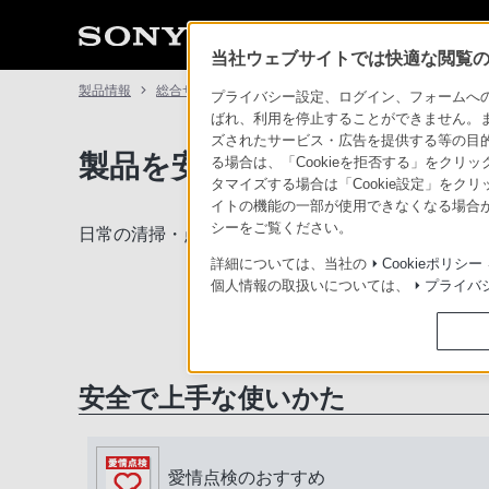
当社ウェブサイトでは快適な閲覧のた
製品情報
総合サポート・お問い合わせ
プライバシー設定、ログイン、フォームへの入
ばれ、利用を停止することができません。
ズされたサービス・広告を提供する等の目的の
製品を安全に、安心してご使
る場合は、「Cookieを拒否する」をクリッ
タマイズする場合は「Cookie設定」をク
イトの機能の一部が使用できなくなる場合が
シーをご覧ください。
日常の清掃・点検が大切です。安全のため取扱説明
詳細については、当社の
Cookieポリシー
個人情報の取扱いについては、
プライバ
安全で上手な使いかた
愛情点検のおすすめ