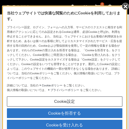
0
当社ウェブサイトでは快適な閲覧のためにCookieを利用しておりま
す。
製品を安全に、安心してご使用いただ
プライバシー設定、ログイン、フォームへの入力等、サービスのリクエストに相当する利
用者のアクションに応じてのみ設定されるCookieは通常、必須Cookieと呼ばれ、利用を
くために
停止することができません。また、当社は、ウェブサイトにおけるお客様の利用状況を分
析するため、あるいは個々のお客様に対してよりカスタマイズされたサービス・広告を提
供する等の目的のため、Cookieおよび類似技術を使用して一定の情報を収集する場合が
日常の清掃・点検が大切です。安全のため取扱説明書を
あります。それらのCookieの受け入れを拒否する場合は、「Cookieを拒否する」をクリ
よく読みましょう。
ックしてください。Cookie使用にご同意頂ける場合は、「Cookieを受け入れる」をクリ
ックして下さい。Cookie設定をカスタマイズする場合は「Cookie設定」をクリックして
ください。Cookieの設定をいつでも管理することができます。選択したCookieの設定に
製品に関する重要なお知らせ
よっては、このウェブサイトの機能の一部が使用できなくなる場合があります。 詳細に
ついては、当社のCookieポリシーをご覧ください。個人情報の取扱いについては、プラ
イバシーポリシーをご覧ください。
詳細については、当社の
Cookieポリシー
をご覧ください。
安全で上手な使いかた
個人情報の取扱いについては、
プライバシーポリシー
をご覧ください。
Cookie設定
愛情点検のおすすめ
Cookieを拒否する
Cookieを受け入れる