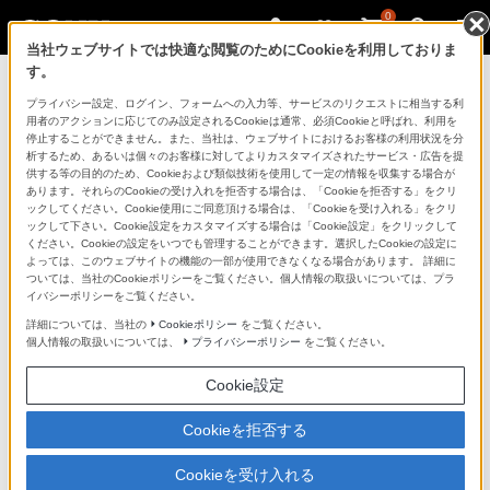
0
当社ウェブサイトでは快適な閲覧のためにCookieを利用しておりま
す。
製品を安全に、安心してご使用いただ
プライバシー設定、ログイン、フォームへの入力等、サービスのリクエストに相当する利
用者のアクションに応じてのみ設定されるCookieは通常、必須Cookieと呼ばれ、利用を
くために
停止することができません。また、当社は、ウェブサイトにおけるお客様の利用状況を分
析するため、あるいは個々のお客様に対してよりカスタマイズされたサービス・広告を提
供する等の目的のため、Cookieおよび類似技術を使用して一定の情報を収集する場合が
日常の清掃・点検が大切です。安全のため取扱説明書を
あります。それらのCookieの受け入れを拒否する場合は、「Cookieを拒否する」をクリ
よく読みましょう。
ックしてください。Cookie使用にご同意頂ける場合は、「Cookieを受け入れる」をクリ
ックして下さい。Cookie設定をカスタマイズする場合は「Cookie設定」をクリックして
ください。Cookieの設定をいつでも管理することができます。選択したCookieの設定に
製品に関する重要なお知らせ
よっては、このウェブサイトの機能の一部が使用できなくなる場合があります。 詳細に
ついては、当社のCookieポリシーをご覧ください。個人情報の取扱いについては、プラ
イバシーポリシーをご覧ください。
詳細については、当社の
Cookieポリシー
をご覧ください。
安全で上手な使いかた
個人情報の取扱いについては、
プライバシーポリシー
をご覧ください。
Cookie設定
愛情点検のおすすめ
Cookieを拒否する
Cookieを受け入れる