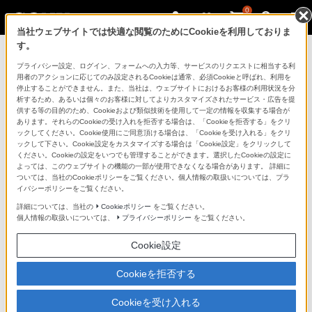
0
当社ウェブサイトでは快適な閲覧のためにCookieを利用しておりま
す。
製品を安全に、安心してご使用いただ
プライバシー設定、ログイン、フォームへの入力等、サービスのリクエストに相当する利
用者のアクションに応じてのみ設定されるCookieは通常、必須Cookieと呼ばれ、利用を
くために
停止することができません。また、当社は、ウェブサイトにおけるお客様の利用状況を分
析するため、あるいは個々のお客様に対してよりカスタマイズされたサービス・広告を提
供する等の目的のため、Cookieおよび類似技術を使用して一定の情報を収集する場合が
日常の清掃・点検が大切です。安全のため取扱説明書を
あります。それらのCookieの受け入れを拒否する場合は、「Cookieを拒否する」をクリ
よく読みましょう。
ックしてください。Cookie使用にご同意頂ける場合は、「Cookieを受け入れる」をクリ
ックして下さい。Cookie設定をカスタマイズする場合は「Cookie設定」をクリックして
ください。Cookieの設定をいつでも管理することができます。選択したCookieの設定に
製品に関する重要なお知らせ
よっては、このウェブサイトの機能の一部が使用できなくなる場合があります。 詳細に
ついては、当社のCookieポリシーをご覧ください。個人情報の取扱いについては、プラ
イバシーポリシーをご覧ください。
詳細については、当社の
Cookieポリシー
をご覧ください。
安全で上手な使いかた
個人情報の取扱いについては、
プライバシーポリシー
をご覧ください。
Cookie設定
愛情点検のおすすめ
Cookieを拒否する
Cookieを受け入れる