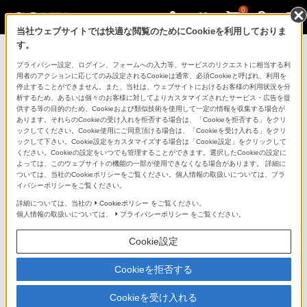
0
当社ウェブサイトでは快適な閲覧のためにCookieを利用しておりま
す。
製品を安全に、安心してご使用いただ
プライバシー設定、ログイン、フォームへの入力等、サービスのリクエストに相当する利
用者のアクションに応じてのみ設定されるCookieは通常、必須Cookieと呼ばれ、利用を
くために
停止することができません。また、当社は、ウェブサイトにおけるお客様の利用状況を分
析するため、あるいは個々のお客様に対してよりカスタマイズされたサービス・広告を提
供する等の目的のため、Cookieおよび類似技術を使用して一定の情報を収集する場合が
日常の清掃・点検が大切です。安全のため取扱説明書を
あります。それらのCookieの受け入れを拒否する場合は、「Cookieを拒否する」をクリ
よく読みましょう。
ックしてください。Cookie使用にご同意頂ける場合は、「Cookieを受け入れる」をクリ
ックして下さい。Cookie設定をカスタマイズする場合は「Cookie設定」をクリックして
ください。Cookieの設定をいつでも管理することができます。選択したCookieの設定に
製品に関する重要なお知らせ
よっては、このウェブサイトの機能の一部が使用できなくなる場合があります。 詳細に
ついては、当社のCookieポリシーをご覧ください。個人情報の取扱いについては、プラ
イバシーポリシーをご覧ください。
詳細については、当社の
Cookieポリシー
をご覧ください。
安全で上手な使いかた
個人情報の取扱いについては、
プライバシーポリシー
をご覧ください。
Cookie設定
愛情点検のおすすめ
Cookieを拒否する
Cookieを受け入れる