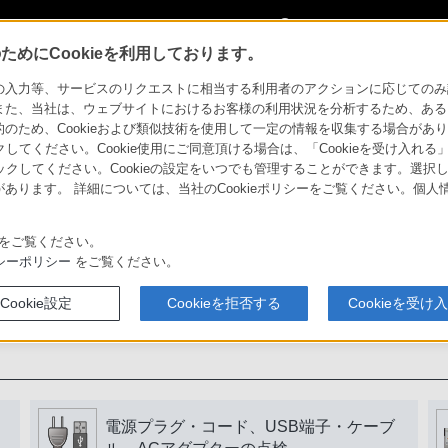
My Sonyに
サインイン
サインインす
めにCookieを利用しております。
力等、サービスのリクエストに相当する利用者のアクションに応じてのみ設定され
また、当社は、ウェブサイトにおけるお客様の利用状況を分析するため、ある
ため、Cookieおよび類似技術を使用して一定の情報を収集する場合がありま
用いただくために
クしてください。Cookie使用にご同意頂ける場合は、「Cookieを受け入れる
リックしてください。Cookieの設定をいつでも管理することができます。選択し
あります。 詳細については、当社のCookieポリシーをご覧ください。個
書をよく読みましょう。
をご覧ください。
シーポリシー
をご覧ください。
Cookie設定
Cookieを拒否する
Cookieを受け
電源プラグ・コード、USB端子・ケーブ