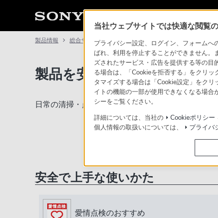
当社ウェブサイトでは快適な閲覧のた
製品情報
総合サポート・お問い合わせ
プライバシー設定、ログイン、フォームへの入
ばれ、利用を停止することができません。
ズされたサービス・広告を提供する等の目的の
製品を安全に、安心してご使
る場合は、「Cookieを拒否する」をクリッ
タマイズする場合は「Cookie設定」をク
イトの機能の一部が使用できなくなる場合が
シーをご覧ください。
日常の清掃・点検が大切です。安全のため取扱説明
詳細については、当社の
Cookieポリシー
個人情報の取扱いについては、
プライバ
安全で上手な使いかた
愛情点検のおすすめ