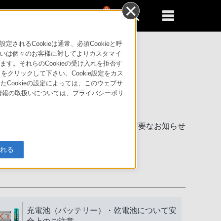
0
新規登録
るともっと便利に
るCookieは通常、必須Cookieと呼
いは個々のお客様に対してよりカスタマイ
す。それらのCookieの受け入れを拒否す
」をクリックして下さい。Cookie設定をカス
たCookieの設定によっては、このウェブサ
人情報の取扱いについては、プライバシーポリ
製品に関する重要なお知らせ
入れる
充電池（バッテリー）・乾電池について安