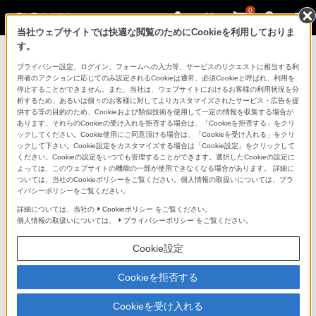
0
当社ウェブサイトでは快適な閲覧のためにCookieを利用しておりま
す。
製品を安全に、安心してご使用いただ
プライバシー設定、ログイン、フォームへの入力等、サービスのリクエストに相当する利
用者のアクションに応じてのみ設定されるCookieは通常、必須Cookieと呼ばれ、利用を
くために
停止することができません。また、当社は、ウェブサイトにおけるお客様の利用状況を分
析するため、あるいは個々のお客様に対してよりカスタマイズされたサービス・広告を提
供する等の目的のため、Cookieおよび類似技術を使用して一定の情報を収集する場合が
日常の清掃・点検が大切です。安全のため取扱説明書を
あります。それらのCookieの受け入れを拒否する場合は、「Cookieを拒否する」をクリ
よく読みましょう。
ックしてください。Cookie使用にご同意頂ける場合は、「Cookieを受け入れる」をクリ
ックして下さい。Cookie設定をカスタマイズする場合は「Cookie設定」をクリックして
ください。Cookieの設定をいつでも管理することができます。選択したCookieの設定に
製品に関する重要なお知らせ
よっては、このウェブサイトの機能の一部が使用できなくなる場合があります。 詳細に
ついては、当社のCookieポリシーをご覧ください。個人情報の取扱いについては、プラ
イバシーポリシーをご覧ください。
詳細については、当社の
Cookieポリシー
をご覧ください。
安全で上手な使いかた
個人情報の取扱いについては、
プライバシーポリシー
をご覧ください。
Cookie設定
愛情点検のおすすめ
Cookieを拒否する
Cookieを受け入れる