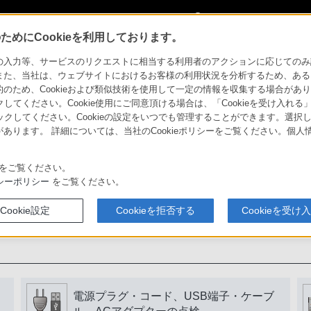
My Sonyに
サインイン
サインインす
めにCookieを利用しております。
力等、サービスのリクエストに相当する利用者のアクションに応じてのみ設定され
また、当社は、ウェブサイトにおけるお客様の利用状況を分析するため、ある
ため、Cookieおよび類似技術を使用して一定の情報を収集する場合がありま
用いただくために
クしてください。Cookie使用にご同意頂ける場合は、「Cookieを受け入れる
リックしてください。Cookieの設定をいつでも管理することができます。選択し
あります。 詳細については、当社のCookieポリシーをご覧ください。個
書をよく読みましょう。
をご覧ください。
シーポリシー
をご覧ください。
Cookie設定
Cookieを拒否する
Cookieを受け
電源プラグ・コード、USB端子・ケーブ