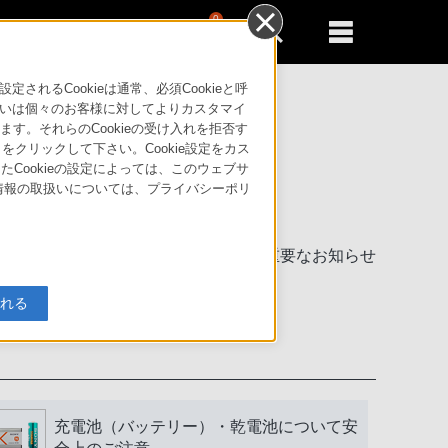
0
新規登録
るともっと便利に
るCookieは通常、必須Cookieと呼
いは個々のお客様に対してよりカスタマイ
す。それらのCookieの受け入れを拒否す
」をクリックして下さい。Cookie設定をカス
たCookieの設定によっては、このウェブサ
人情報の取扱いについては、プライバシーポリ
製品に関する重要なお知らせ
入れる
充電池（バッテリー）・乾電池について安