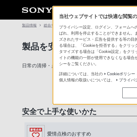
当社ウェブサイトでは快適な閲覧のた
製品情報
総合サポート・お問い合わせ
プライバシー設定、ログイン、フォームへの入
ばれ、利用を停止することができません。
ズされたサービス・広告を提供する等の目的の
製品を安全に、安心してご使
る場合は、「Cookieを拒否する」をクリッ
タマイズする場合は「Cookie設定」をク
イトの機能の一部が使用できなくなる場合が
シーをご覧ください。
日常の清掃・点検が大切です。安全のため取扱説明
詳細については、当社の
Cookieポリシー
個人情報の取扱いについては、
プライバ
安全で上手な使いかた
愛情点検のおすすめ