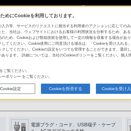
My Sonyに
サインイン
サインインす
めにCookieを利用しております。
力等、サービスのリクエストに相当する利用者のアクションに応じてのみ設定され
また、当社は、ウェブサイトにおけるお客様の利用状況を分析するため、ある
ため、Cookieおよび類似技術を使用して一定の情報を収集する場合がありま
用いただくために
クしてください。Cookie使用にご同意頂ける場合は、「Cookieを受け入れる
リックしてください。Cookieの設定をいつでも管理することができます。選択し
あります。 詳細については、当社のCookieポリシーをご覧ください。個
書をよく読みましょう。
をご覧ください。
シーポリシー
をご覧ください。
Cookie設定
Cookieを拒否する
Cookieを受け
電源プラグ・コード、USB端子・ケーブ