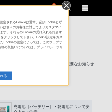
0
新規登録
るともっと便利に
るCookieは通常、必須Cookieと呼
いは個々のお客様に対してよりカスタマイ
す。それらのCookieの受け入れを拒否す
」をクリックして下さい。Cookie設定をカス
たCookieの設定によっては、このウェブサ
人情報の取扱いについては、プライバシーポリ
製品に関する重要なお知らせ
入れる
充電池（バッテリー）・乾電池について安