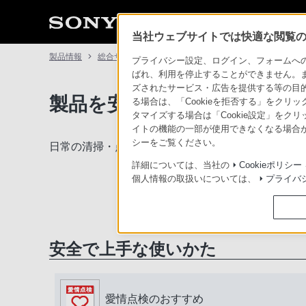
当社ウェブサイトでは快適な閲覧のた
製品情報
総合サポート・お問い合わせ
プライバシー設定、ログイン、フォームへの入
ばれ、利用を停止することができません。
ズされたサービス・広告を提供する等の目的の
製品を安全に、安心してご使
る場合は、「Cookieを拒否する」をクリッ
タマイズする場合は「Cookie設定」をク
イトの機能の一部が使用できなくなる場合が
シーをご覧ください。
日常の清掃・点検が大切です。安全のため取扱説明
詳細については、当社の
Cookieポリシー
個人情報の取扱いについては、
プライバ
安全で上手な使いかた
愛情点検のおすすめ