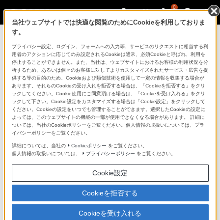
0
当社ウェブサイトでは快適な閲覧のためにCookieを利用しておりま
す。
製品を安全に、安心してご使用いただ
プライバシー設定、ログイン、フォームへの入力等、サービスのリクエストに相当する利
用者のアクションに応じてのみ設定されるCookieは通常、必須Cookieと呼ばれ、利用を
くために
停止することができません。また、当社は、ウェブサイトにおけるお客様の利用状況を分
析するため、あるいは個々のお客様に対してよりカスタマイズされたサービス・広告を提
供する等の目的のため、Cookieおよび類似技術を使用して一定の情報を収集する場合が
日常の清掃・点検が大切です。安全のため取扱説明書を
あります。それらのCookieの受け入れを拒否する場合は、「Cookieを拒否する」をクリ
よく読みましょう。
ックしてください。Cookie使用にご同意頂ける場合は、「Cookieを受け入れる」をクリ
ックして下さい。Cookie設定をカスタマイズする場合は「Cookie設定」をクリックして
ください。Cookieの設定をいつでも管理することができます。選択したCookieの設定に
製品に関する重要なお知らせ
よっては、このウェブサイトの機能の一部が使用できなくなる場合があります。 詳細に
ついては、当社のCookieポリシーをご覧ください。個人情報の取扱いについては、プラ
イバシーポリシーをご覧ください。
詳細については、当社の
Cookieポリシー
をご覧ください。
安全で上手な使いかた
個人情報の取扱いについては、
プライバシーポリシー
をご覧ください。
Cookie設定
愛情点検のおすすめ
Cookieを拒否する
Cookieを受け入れる