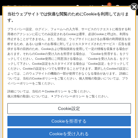
0
当社ウェブサイトでは快適な閲覧のためにCookieを利用しておりま
す。
製品を安全に、安心してご使用いただ
プライバシー設定、ログイン、フォームへの入力等、サービスのリクエストに相当する利
用者のアクションに応じてのみ設定されるCookieは通常、必須Cookieと呼ばれ、利用を
くために
停止することができません。また、当社は、ウェブサイトにおけるお客様の利用状況を分
析するため、あるいは個々のお客様に対してよりカスタマイズされたサービス・広告を提
供する等の目的のため、Cookieおよび類似技術を使用して一定の情報を収集する場合が
日常の清掃・点検が大切です。安全のため取扱説明書を
あります。それらのCookieの受け入れを拒否する場合は、「Cookieを拒否する」をクリ
よく読みましょう。
ックしてください。Cookie使用にご同意頂ける場合は、「Cookieを受け入れる」をクリ
ックして下さい。Cookie設定をカスタマイズする場合は「Cookie設定」をクリックして
ください。Cookieの設定をいつでも管理することができます。選択したCookieの設定に
製品に関する重要なお知らせ
よっては、このウェブサイトの機能の一部が使用できなくなる場合があります。 詳細に
ついては、当社のCookieポリシーをご覧ください。個人情報の取扱いについては、プラ
イバシーポリシーをご覧ください。
詳細については、当社の
Cookieポリシー
をご覧ください。
安全で上手な使いかた
個人情報の取扱いについては、
プライバシーポリシー
をご覧ください。
Cookie設定
愛情点検のおすすめ
Cookieを拒否する
Cookieを受け入れる