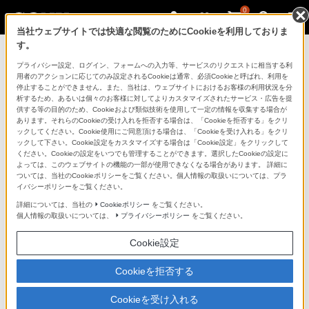
0
当社ウェブサイトでは快適な閲覧のためにCookieを利用しておりま
す。
製品を安全に、安心してご使用いただ
プライバシー設定、ログイン、フォームへの入力等、サービスのリクエストに相当する利
用者のアクションに応じてのみ設定されるCookieは通常、必須Cookieと呼ばれ、利用を
くために
停止することができません。また、当社は、ウェブサイトにおけるお客様の利用状況を分
析するため、あるいは個々のお客様に対してよりカスタマイズされたサービス・広告を提
供する等の目的のため、Cookieおよび類似技術を使用して一定の情報を収集する場合が
日常の清掃・点検が大切です。安全のため取扱説明書を
あります。それらのCookieの受け入れを拒否する場合は、「Cookieを拒否する」をクリ
よく読みましょう。
ックしてください。Cookie使用にご同意頂ける場合は、「Cookieを受け入れる」をクリ
ックして下さい。Cookie設定をカスタマイズする場合は「Cookie設定」をクリックして
ください。Cookieの設定をいつでも管理することができます。選択したCookieの設定に
製品に関する重要なお知らせ
よっては、このウェブサイトの機能の一部が使用できなくなる場合があります。 詳細に
ついては、当社のCookieポリシーをご覧ください。個人情報の取扱いについては、プラ
イバシーポリシーをご覧ください。
詳細については、当社の
Cookieポリシー
をご覧ください。
安全で上手な使いかた
個人情報の取扱いについては、
プライバシーポリシー
をご覧ください。
Cookie設定
愛情点検のおすすめ
Cookieを拒否する
Cookieを受け入れる