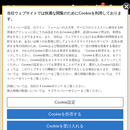
0
当社ウェブサイトでは快適な閲覧のためにCookieを利用しておりま
す。
製品を安全に、安心してご使用いただ
プライバシー設定、ログイン、フォームへの入力等、サービスのリクエストに相当する利
用者のアクションに応じてのみ設定されるCookieは通常、必須Cookieと呼ばれ、利用を
くために
停止することができません。また、当社は、ウェブサイトにおけるお客様の利用状況を分
析するため、あるいは個々のお客様に対してよりカスタマイズされたサービス・広告を提
供する等の目的のため、Cookieおよび類似技術を使用して一定の情報を収集する場合が
日常の清掃・点検が大切です。安全のため取扱説明書を
あります。それらのCookieの受け入れを拒否する場合は、「Cookieを拒否する」をクリ
よく読みましょう。
ックしてください。Cookie使用にご同意頂ける場合は、「Cookieを受け入れる」をクリ
ックして下さい。Cookie設定をカスタマイズする場合は「Cookie設定」をクリックして
ください。Cookieの設定をいつでも管理することができます。選択したCookieの設定に
製品に関する重要なお知らせ
よっては、このウェブサイトの機能の一部が使用できなくなる場合があります。 詳細に
ついては、当社のCookieポリシーをご覧ください。個人情報の取扱いについては、プラ
イバシーポリシーをご覧ください。
詳細については、当社の
Cookieポリシー
をご覧ください。
安全で上手な使いかた
個人情報の取扱いについては、
プライバシーポリシー
をご覧ください。
Cookie設定
愛情点検のおすすめ
Cookieを拒否する
Cookieを受け入れる