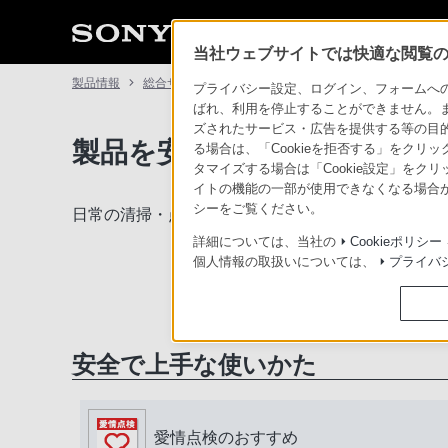
当社ウェブサイトでは快適な閲覧のた
製品情報
総合サポート・お問い合わせ
プライバシー設定、ログイン、フォームへの入
ばれ、利用を停止することができません。
ズされたサービス・広告を提供する等の目的の
製品を安全に、安心してご使
る場合は、「Cookieを拒否する」をクリッ
タマイズする場合は「Cookie設定」をク
イトの機能の一部が使用できなくなる場合が
シーをご覧ください。
日常の清掃・点検が大切です。安全のため取扱説明
詳細については、当社の
Cookieポリシー
個人情報の取扱いについては、
プライバ
安全で上手な使いかた
愛情点検のおすすめ