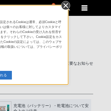
0
新規登録
るともっと便利に
るCookieは通常、必須Cookieと呼
いは個々のお客様に対してよりカスタマイ
す。それらのCookieの受け入れを拒否す
」をクリックして下さい。Cookie設定をカス
たCookieの設定によっては、このウェブサ
人情報の取扱いについては、プライバシーポリ
製品に関する重要なお知らせ
入れる
充電池（バッテリー）・乾電池について安