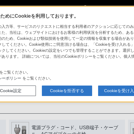
My Sonyに
サインイン
サインインす
めにCookieを利用しております。
力等、サービスのリクエストに相当する利用者のアクションに応じてのみ設定され
また、当社は、ウェブサイトにおけるお客様の利用状況を分析するため、ある
ため、Cookieおよび類似技術を使用して一定の情報を収集する場合がありま
用いただくために
クしてください。Cookie使用にご同意頂ける場合は、「Cookieを受け入れる
リックしてください。Cookieの設定をいつでも管理することができます。選択し
あります。 詳細については、当社のCookieポリシーをご覧ください。個
書をよく読みましょう。
をご覧ください。
シーポリシー
をご覧ください。
Cookie設定
Cookieを拒否する
Cookieを受け
電源プラグ・コード、USB端子・ケーブ