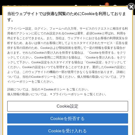
0
当社ウェブサイトでは快適な閲覧のためにCookieを利用しておりま
す。
製品を安全に、安心してご使用いただ
プライバシー設定、ログイン、フォームへの入力等、サービスのリクエストに相当する利
用者のアクションに応じてのみ設定されるCookieは通常、必須Cookieと呼ばれ、利用を
くために
停止することができません。また、当社は、ウェブサイトにおけるお客様の利用状況を分
析するため、あるいは個々のお客様に対してよりカスタマイズされたサービス・広告を提
供する等の目的のため、Cookieおよび類似技術を使用して一定の情報を収集する場合が
日常の清掃・点検が大切です。安全のため取扱説明書を
あります。それらのCookieの受け入れを拒否する場合は、「Cookieを拒否する」をクリ
よく読みましょう。
ックしてください。Cookie使用にご同意頂ける場合は、「Cookieを受け入れる」をクリ
ックして下さい。Cookie設定をカスタマイズする場合は「Cookie設定」をクリックして
ください。Cookieの設定をいつでも管理することができます。選択したCookieの設定に
製品に関する重要なお知らせ
よっては、このウェブサイトの機能の一部が使用できなくなる場合があります。 詳細に
ついては、当社のCookieポリシーをご覧ください。個人情報の取扱いについては、プラ
イバシーポリシーをご覧ください。
詳細については、当社の
Cookieポリシー
をご覧ください。
安全で上手な使いかた
個人情報の取扱いについては、
プライバシーポリシー
をご覧ください。
Cookie設定
愛情点検のおすすめ
Cookieを拒否する
Cookieを受け入れる