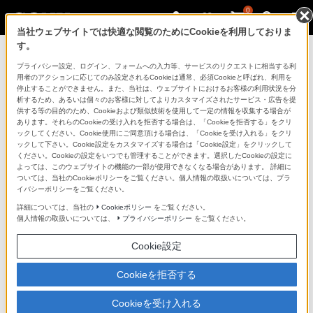
0
当社ウェブサイトでは快適な閲覧のためにCookieを利用しておりま
す。
製品を安全に、安心してご使用いただ
プライバシー設定、ログイン、フォームへの入力等、サービスのリクエストに相当する利
用者のアクションに応じてのみ設定されるCookieは通常、必須Cookieと呼ばれ、利用を
くために
停止することができません。また、当社は、ウェブサイトにおけるお客様の利用状況を分
析するため、あるいは個々のお客様に対してよりカスタマイズされたサービス・広告を提
供する等の目的のため、Cookieおよび類似技術を使用して一定の情報を収集する場合が
日常の清掃・点検が大切です。安全のため取扱説明書を
あります。それらのCookieの受け入れを拒否する場合は、「Cookieを拒否する」をクリ
よく読みましょう。
ックしてください。Cookie使用にご同意頂ける場合は、「Cookieを受け入れる」をクリ
ックして下さい。Cookie設定をカスタマイズする場合は「Cookie設定」をクリックして
ください。Cookieの設定をいつでも管理することができます。選択したCookieの設定に
製品に関する重要なお知らせ
よっては、このウェブサイトの機能の一部が使用できなくなる場合があります。 詳細に
ついては、当社のCookieポリシーをご覧ください。個人情報の取扱いについては、プラ
イバシーポリシーをご覧ください。
詳細については、当社の
Cookieポリシー
をご覧ください。
安全で上手な使いかた
個人情報の取扱いについては、
プライバシーポリシー
をご覧ください。
Cookie設定
愛情点検のおすすめ
Cookieを拒否する
Cookieを受け入れる