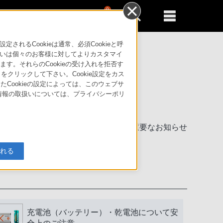
0
新規登録
るともっと便利に
るCookieは通常、必須Cookieと呼
いは個々のお客様に対してよりカスタマイ
す。それらのCookieの受け入れを拒否す
」をクリックして下さい。Cookie設定をカス
たCookieの設定によっては、このウェブサ
人情報の取扱いについては、プライバシーポリ
製品に関する重要なお知らせ
入れる
充電池（バッテリー）・乾電池について安