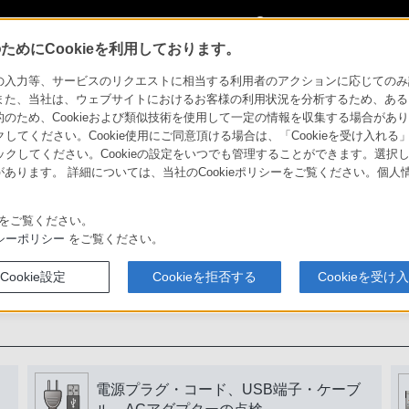
My Sonyに
サインイン
サインインす
めにCookieを利用しております。
力等、サービスのリクエストに相当する利用者のアクションに応じてのみ設定され
また、当社は、ウェブサイトにおけるお客様の利用状況を分析するため、ある
ため、Cookieおよび類似技術を使用して一定の情報を収集する場合がありま
用いただくために
クしてください。Cookie使用にご同意頂ける場合は、「Cookieを受け入れる
リックしてください。Cookieの設定をいつでも管理することができます。選択し
あります。 詳細については、当社のCookieポリシーをご覧ください。個
書をよく読みましょう。
をご覧ください。
シーポリシー
をご覧ください。
Cookie設定
Cookieを拒否する
Cookieを受け
電源プラグ・コード、USB端子・ケーブ