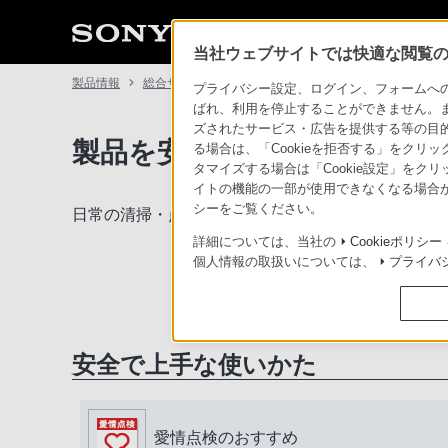
当社ウェブサイトでは快適な閲覧のた
製品情報
総合サポート・お問い合わせ
プライバシー設定、ログイン、フォームへの入
ばれ、利用を停止することができません。
ズされたサービス・広告を提供する等の目的の
製品を安全に、安心してご使
る場合は、「Cookieを拒否する」をクリッ
タマイズする場合は「Cookie設定」をク
イトの機能の一部が使用できなくなる場合が
シーをご覧ください。
日常の清掃・点検が大切です。安全のため取扱説明
詳細については、当社の
Cookieポリシー
個人情報の取扱いについては、
プライバ
安全で上手な使いかた
愛情点検のおすすめ