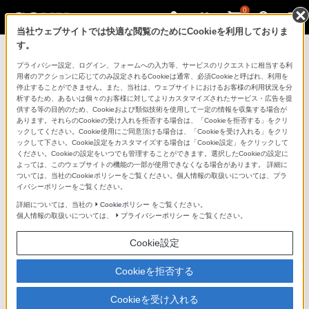
0
当社ウェブサイトでは快適な閲覧のためにCookieを利用しておりま
す。
製品を安全に、安心してご使用いただ
プライバシー設定、ログイン、フォームへの入力等、サービスのリクエストに相当する利
用者のアクションに応じてのみ設定されるCookieは通常、必須Cookieと呼ばれ、利用を
くために
停止することができません。また、当社は、ウェブサイトにおけるお客様の利用状況を分
析するため、あるいは個々のお客様に対してよりカスタマイズされたサービス・広告を提
供する等の目的のため、Cookieおよび類似技術を使用して一定の情報を収集する場合が
日常の清掃・点検が大切です。安全のため取扱説明書を
あります。それらのCookieの受け入れを拒否する場合は、「Cookieを拒否する」をクリ
よく読みましょう。
ックしてください。Cookie使用にご同意頂ける場合は、「Cookieを受け入れる」をクリ
ックして下さい。Cookie設定をカスタマイズする場合は「Cookie設定」をクリックして
ください。Cookieの設定をいつでも管理することができます。選択したCookieの設定に
製品に関する重要なお知らせ
よっては、このウェブサイトの機能の一部が使用できなくなる場合があります。 詳細に
ついては、当社のCookieポリシーをご覧ください。個人情報の取扱いについては、プラ
イバシーポリシーをご覧ください。
詳細については、当社の
Cookieポリシー
をご覧ください。
安全で上手な使いかた
個人情報の取扱いについては、
プライバシーポリシー
をご覧ください。
Cookie設定
愛情点検のおすすめ
Cookieを拒否する
Cookieを受け入れる