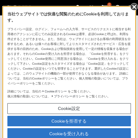
0
当社ウェブサイトでは快適な閲覧のためにCookieを利用しておりま
す。
製品を安全に、安心してご使用いただ
プライバシー設定、ログイン、フォームへの入力等、サービスのリクエストに相当する利
用者のアクションに応じてのみ設定されるCookieは通常、必須Cookieと呼ばれ、利用を
くために
停止することができません。また、当社は、ウェブサイトにおけるお客様の利用状況を分
析するため、あるいは個々のお客様に対してよりカスタマイズされたサービス・広告を提
供する等の目的のため、Cookieおよび類似技術を使用して一定の情報を収集する場合が
日常の清掃・点検が大切です。安全のため取扱説明書を
あります。それらのCookieの受け入れを拒否する場合は、「Cookieを拒否する」をクリ
よく読みましょう。
ックしてください。Cookie使用にご同意頂ける場合は、「Cookieを受け入れる」をクリ
ックして下さい。Cookie設定をカスタマイズする場合は「Cookie設定」をクリックして
ください。Cookieの設定をいつでも管理することができます。選択したCookieの設定に
製品に関する重要なお知らせ
よっては、このウェブサイトの機能の一部が使用できなくなる場合があります。 詳細に
ついては、当社のCookieポリシーをご覧ください。個人情報の取扱いについては、プラ
イバシーポリシーをご覧ください。
詳細については、当社の
Cookieポリシー
をご覧ください。
安全で上手な使いかた
個人情報の取扱いについては、
プライバシーポリシー
をご覧ください。
Cookie設定
愛情点検のおすすめ
Cookieを拒否する
Cookieを受け入れる