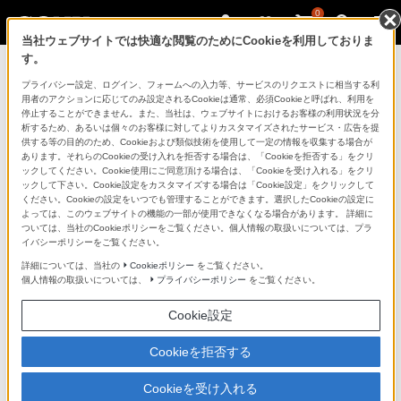
0
当社ウェブサイトでは快適な閲覧のためにCookieを利用しておりま
す。
製品を安全に、安心してご使用いただ
プライバシー設定、ログイン、フォームへの入力等、サービスのリクエストに相当する利
用者のアクションに応じてのみ設定されるCookieは通常、必須Cookieと呼ばれ、利用を
くために
停止することができません。また、当社は、ウェブサイトにおけるお客様の利用状況を分
析するため、あるいは個々のお客様に対してよりカスタマイズされたサービス・広告を提
供する等の目的のため、Cookieおよび類似技術を使用して一定の情報を収集する場合が
日常の清掃・点検が大切です。安全のため取扱説明書を
あります。それらのCookieの受け入れを拒否する場合は、「Cookieを拒否する」をクリ
よく読みましょう。
ックしてください。Cookie使用にご同意頂ける場合は、「Cookieを受け入れる」をクリ
ックして下さい。Cookie設定をカスタマイズする場合は「Cookie設定」をクリックして
ください。Cookieの設定をいつでも管理することができます。選択したCookieの設定に
製品に関する重要なお知らせ
よっては、このウェブサイトの機能の一部が使用できなくなる場合があります。 詳細に
ついては、当社のCookieポリシーをご覧ください。個人情報の取扱いについては、プラ
イバシーポリシーをご覧ください。
詳細については、当社の
Cookieポリシー
をご覧ください。
安全で上手な使いかた
個人情報の取扱いについては、
プライバシーポリシー
をご覧ください。
Cookie設定
愛情点検のおすすめ
Cookieを拒否する
Cookieを受け入れる