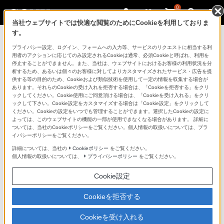
0
当社ウェブサイトでは快適な閲覧のためにCookieを利用しておりま
す。
製品を安全に、安心してご使用いただ
プライバシー設定、ログイン、フォームへの入力等、サービスのリクエストに相当する利
用者のアクションに応じてのみ設定されるCookieは通常、必須Cookieと呼ばれ、利用を
くために
停止することができません。また、当社は、ウェブサイトにおけるお客様の利用状況を分
析するため、あるいは個々のお客様に対してよりカスタマイズされたサービス・広告を提
供する等の目的のため、Cookieおよび類似技術を使用して一定の情報を収集する場合が
日常の清掃・点検が大切です。安全のため取扱説明書を
あります。それらのCookieの受け入れを拒否する場合は、「Cookieを拒否する」をクリ
よく読みましょう。
ックしてください。Cookie使用にご同意頂ける場合は、「Cookieを受け入れる」をクリ
ックして下さい。Cookie設定をカスタマイズする場合は「Cookie設定」をクリックして
ください。Cookieの設定をいつでも管理することができます。選択したCookieの設定に
製品に関する重要なお知らせ
よっては、このウェブサイトの機能の一部が使用できなくなる場合があります。 詳細に
ついては、当社のCookieポリシーをご覧ください。個人情報の取扱いについては、プラ
イバシーポリシーをご覧ください。
詳細については、当社の
Cookieポリシー
をご覧ください。
安全で上手な使いかた
個人情報の取扱いについては、
プライバシーポリシー
をご覧ください。
Cookie設定
愛情点検のおすすめ
Cookieを拒否する
Cookieを受け入れる