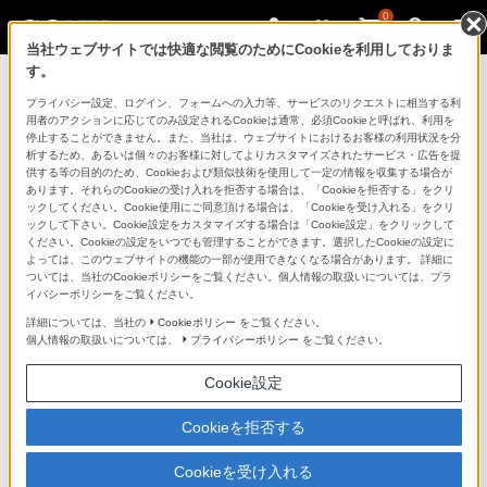
0
当社ウェブサイトでは快適な閲覧のためにCookieを利用しておりま
す。
製品を安全に、安心してご使用いただ
プライバシー設定、ログイン、フォームへの入力等、サービスのリクエストに相当する利
用者のアクションに応じてのみ設定されるCookieは通常、必須Cookieと呼ばれ、利用を
くために
停止することができません。また、当社は、ウェブサイトにおけるお客様の利用状況を分
析するため、あるいは個々のお客様に対してよりカスタマイズされたサービス・広告を提
供する等の目的のため、Cookieおよび類似技術を使用して一定の情報を収集する場合が
日常の清掃・点検が大切です。安全のため取扱説明書を
あります。それらのCookieの受け入れを拒否する場合は、「Cookieを拒否する」をクリ
よく読みましょう。
ックしてください。Cookie使用にご同意頂ける場合は、「Cookieを受け入れる」をクリ
ックして下さい。Cookie設定をカスタマイズする場合は「Cookie設定」をクリックして
ください。Cookieの設定をいつでも管理することができます。選択したCookieの設定に
製品に関する重要なお知らせ
よっては、このウェブサイトの機能の一部が使用できなくなる場合があります。 詳細に
ついては、当社のCookieポリシーをご覧ください。個人情報の取扱いについては、プラ
イバシーポリシーをご覧ください。
詳細については、当社の
Cookieポリシー
をご覧ください。
安全で上手な使いかた
個人情報の取扱いについては、
プライバシーポリシー
をご覧ください。
Cookie設定
愛情点検のおすすめ
Cookieを拒否する
Cookieを受け入れる