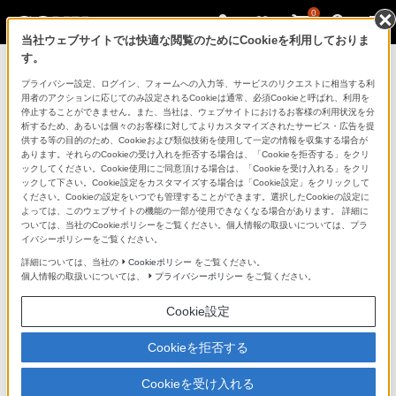
0
当社ウェブサイトでは快適な閲覧のためにCookieを利用しておりま
す。
製品を安全に、安心してご使用いただ
プライバシー設定、ログイン、フォームへの入力等、サービスのリクエストに相当する利
用者のアクションに応じてのみ設定されるCookieは通常、必須Cookieと呼ばれ、利用を
くために
停止することができません。また、当社は、ウェブサイトにおけるお客様の利用状況を分
析するため、あるいは個々のお客様に対してよりカスタマイズされたサービス・広告を提
供する等の目的のため、Cookieおよび類似技術を使用して一定の情報を収集する場合が
日常の清掃・点検が大切です。安全のため取扱説明書を
あります。それらのCookieの受け入れを拒否する場合は、「Cookieを拒否する」をクリ
よく読みましょう。
ックしてください。Cookie使用にご同意頂ける場合は、「Cookieを受け入れる」をクリ
ックして下さい。Cookie設定をカスタマイズする場合は「Cookie設定」をクリックして
ください。Cookieの設定をいつでも管理することができます。選択したCookieの設定に
製品に関する重要なお知らせ
よっては、このウェブサイトの機能の一部が使用できなくなる場合があります。 詳細に
ついては、当社のCookieポリシーをご覧ください。個人情報の取扱いについては、プラ
イバシーポリシーをご覧ください。
詳細については、当社の
Cookieポリシー
をご覧ください。
安全で上手な使いかた
個人情報の取扱いについては、
プライバシーポリシー
をご覧ください。
Cookie設定
愛情点検のおすすめ
Cookieを拒否する
Cookieを受け入れる