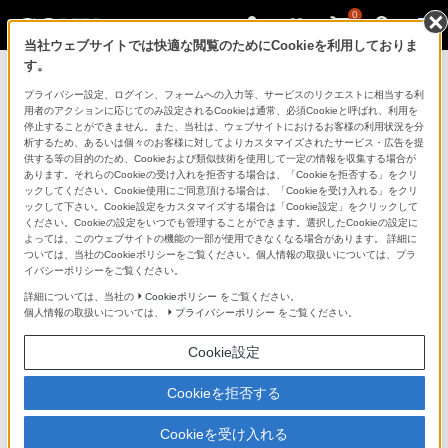
0
当社ウェブサイトでは快適な閲覧のためにCookieを利用しておりま
す。
製品を安全に、安心してご使用いただ
プライバシー設定、ログイン、フォームへの入力等、サービスのリクエストに相当する利
用者のアクションに応じてのみ設定されるCookieは通常、必須Cookieと呼ばれ、利用を
くために
停止することができません。また、当社は、ウェブサイトにおけるお客様の利用状況を分
析するため、あるいは個々のお客様に対してよりカスタマイズされたサービス・広告を提
供する等の目的のため、Cookieおよび類似技術を使用して一定の情報を収集する場合が
日常の清掃・点検が大切です。安全のため取扱説明書を
あります。それらのCookieの受け入れを拒否する場合は、「Cookieを拒否する」をクリ
よく読みましょう。
ックしてください。Cookie使用にご同意頂ける場合は、「Cookieを受け入れる」をクリ
ックして下さい。Cookie設定をカスタマイズする場合は「Cookie設定」をクリックして
ください。Cookieの設定をいつでも管理することができます。選択したCookieの設定に
製品に関する重要なお知らせ
よっては、このウェブサイトの機能の一部が使用できなくなる場合があります。 詳細に
ついては、当社のCookieポリシーをご覧ください。個人情報の取扱いについては、プラ
イバシーポリシーをご覧ください。
詳細については、当社の
Cookieポリシー
をご覧ください。
安全で上手な使いかた
個人情報の取扱いについては、
プライバシーポリシー
をご覧ください。
Cookie設定
愛情点検のおすすめ
Cookieを拒否する
Cookieを受け入れる