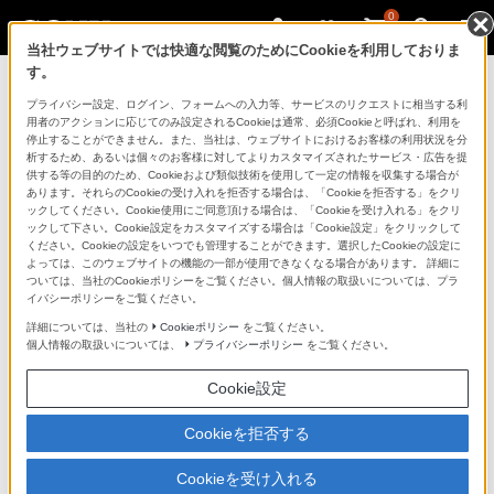
0
当社ウェブサイトでは快適な閲覧のためにCookieを利用しておりま
す。
製品を安全に、安心してご使用いただ
プライバシー設定、ログイン、フォームへの入力等、サービスのリクエストに相当する利
用者のアクションに応じてのみ設定されるCookieは通常、必須Cookieと呼ばれ、利用を
くために
停止することができません。また、当社は、ウェブサイトにおけるお客様の利用状況を分
析するため、あるいは個々のお客様に対してよりカスタマイズされたサービス・広告を提
供する等の目的のため、Cookieおよび類似技術を使用して一定の情報を収集する場合が
日常の清掃・点検が大切です。安全のため取扱説明書を
あります。それらのCookieの受け入れを拒否する場合は、「Cookieを拒否する」をクリ
よく読みましょう。
ックしてください。Cookie使用にご同意頂ける場合は、「Cookieを受け入れる」をクリ
ックして下さい。Cookie設定をカスタマイズする場合は「Cookie設定」をクリックして
ください。Cookieの設定をいつでも管理することができます。選択したCookieの設定に
製品に関する重要なお知らせ
よっては、このウェブサイトの機能の一部が使用できなくなる場合があります。 詳細に
ついては、当社のCookieポリシーをご覧ください。個人情報の取扱いについては、プラ
イバシーポリシーをご覧ください。
詳細については、当社の
Cookieポリシー
をご覧ください。
安全で上手な使いかた
個人情報の取扱いについては、
プライバシーポリシー
をご覧ください。
Cookie設定
愛情点検のおすすめ
Cookieを拒否する
Cookieを受け入れる