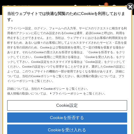
0
当社ウェブサイトでは快適な閲覧のためにCookieを利用しておりま
す。
製品を安全に、安心してご使用いただ
プライバシー設定、ログイン、フォームへの入力等、サービスのリクエストに相当する利
用者のアクションに応じてのみ設定されるCookieは通常、必須Cookieと呼ばれ、利用を
くために
停止することができません。また、当社は、ウェブサイトにおけるお客様の利用状況を分
析するため、あるいは個々のお客様に対してよりカスタマイズされたサービス・広告を提
供する等の目的のため、Cookieおよび類似技術を使用して一定の情報を収集する場合が
日常の清掃・点検が大切です。安全のため取扱説明書を
あります。それらのCookieの受け入れを拒否する場合は、「Cookieを拒否する」をクリ
よく読みましょう。
ックしてください。Cookie使用にご同意頂ける場合は、「Cookieを受け入れる」をクリ
ックして下さい。Cookie設定をカスタマイズする場合は「Cookie設定」をクリックして
ください。Cookieの設定をいつでも管理することができます。選択したCookieの設定に
製品に関する重要なお知らせ
よっては、このウェブサイトの機能の一部が使用できなくなる場合があります。 詳細に
ついては、当社のCookieポリシーをご覧ください。個人情報の取扱いについては、プラ
イバシーポリシーをご覧ください。
詳細については、当社の
Cookieポリシー
をご覧ください。
安全で上手な使いかた
個人情報の取扱いについては、
プライバシーポリシー
をご覧ください。
Cookie設定
愛情点検のおすすめ
Cookieを拒否する
Cookieを受け入れる