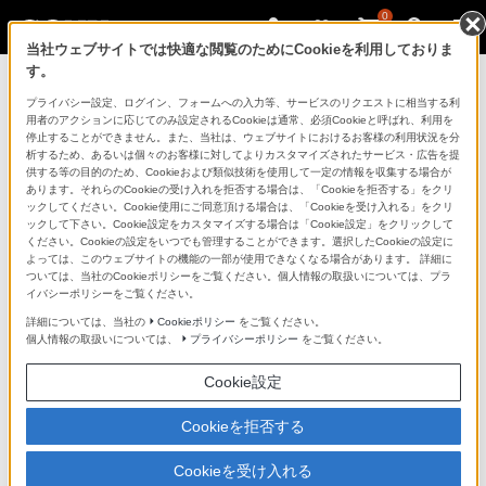
0
当社ウェブサイトでは快適な閲覧のためにCookieを利用しておりま
す。
製品を安全に、安心してご使用いただ
プライバシー設定、ログイン、フォームへの入力等、サービスのリクエストに相当する利
用者のアクションに応じてのみ設定されるCookieは通常、必須Cookieと呼ばれ、利用を
くために
停止することができません。また、当社は、ウェブサイトにおけるお客様の利用状況を分
析するため、あるいは個々のお客様に対してよりカスタマイズされたサービス・広告を提
供する等の目的のため、Cookieおよび類似技術を使用して一定の情報を収集する場合が
日常の清掃・点検が大切です。安全のため取扱説明書を
あります。それらのCookieの受け入れを拒否する場合は、「Cookieを拒否する」をクリ
よく読みましょう。
ックしてください。Cookie使用にご同意頂ける場合は、「Cookieを受け入れる」をクリ
ックして下さい。Cookie設定をカスタマイズする場合は「Cookie設定」をクリックして
ください。Cookieの設定をいつでも管理することができます。選択したCookieの設定に
製品に関する重要なお知らせ
よっては、このウェブサイトの機能の一部が使用できなくなる場合があります。 詳細に
ついては、当社のCookieポリシーをご覧ください。個人情報の取扱いについては、プラ
イバシーポリシーをご覧ください。
詳細については、当社の
Cookieポリシー
をご覧ください。
安全で上手な使いかた
個人情報の取扱いについては、
プライバシーポリシー
をご覧ください。
Cookie設定
愛情点検のおすすめ
Cookieを拒否する
Cookieを受け入れる