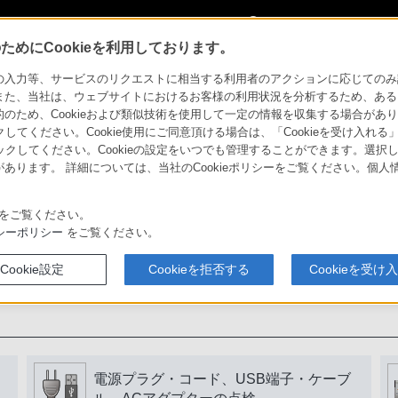
My Sonyに
サインイン
サインインす
めにCookieを利用しております。
力等、サービスのリクエストに相当する利用者のアクションに応じてのみ設定され
また、当社は、ウェブサイトにおけるお客様の利用状況を分析するため、ある
ため、Cookieおよび類似技術を使用して一定の情報を収集する場合がありま
用いただくために
クしてください。Cookie使用にご同意頂ける場合は、「Cookieを受け入れる
リックしてください。Cookieの設定をいつでも管理することができます。選択し
あります。 詳細については、当社のCookieポリシーをご覧ください。個
書をよく読みましょう。
をご覧ください。
シーポリシー
をご覧ください。
Cookie設定
Cookieを拒否する
Cookieを受け
電源プラグ・コード、USB端子・ケーブ