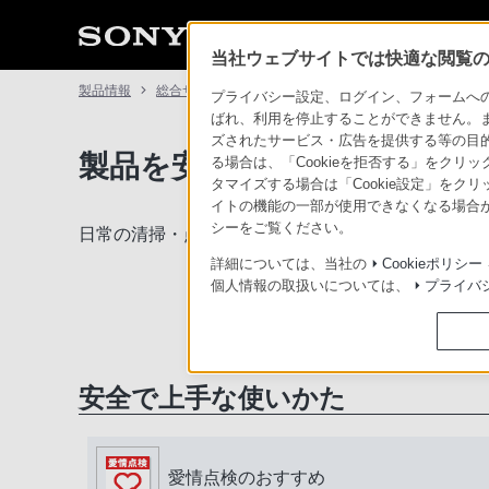
当社ウェブサイトでは快適な閲覧のた
製品情報
総合サポート・お問い合わせ
プライバシー設定、ログイン、フォームへの入
ばれ、利用を停止することができません。
ズされたサービス・広告を提供する等の目的の
製品を安全に、安心してご使
る場合は、「Cookieを拒否する」をクリッ
タマイズする場合は「Cookie設定」をク
イトの機能の一部が使用できなくなる場合が
シーをご覧ください。
日常の清掃・点検が大切です。安全のため取扱説明
詳細については、当社の
Cookieポリシー
個人情報の取扱いについては、
プライバ
安全で上手な使いかた
愛情点検のおすすめ