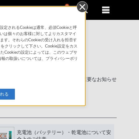
0
新規登録
るともっと便利に
るCookieは通常、必須Cookieと呼
いは個々のお客様に対してよりカスタマイ
す。それらのCookieの受け入れを拒否す
」をクリックして下さい。Cookie設定をカス
たCookieの設定によっては、このウェブサ
人情報の取扱いについては、プライバシーポリ
製品に関する重要なお知らせ
入れる
充電池（バッテリー）・乾電池について安