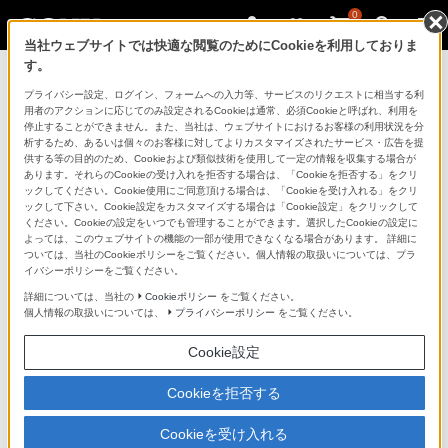
0
当社ウェブサイトでは快適な閲覧のためにCookieを利用しておりま
す。
製品を安全に、安心してご使用いただ
プライバシー設定、ログイン、フォームへの入力等、サービスのリクエストに相当する利
用者のアクションに応じてのみ設定されるCookieは通常、必須Cookieと呼ばれ、利用を
くために
停止することができません。また、当社は、ウェブサイトにおけるお客様の利用状況を分
析するため、あるいは個々のお客様に対してよりカスタマイズされたサービス・広告を提
供する等の目的のため、Cookieおよび類似技術を使用して一定の情報を収集する場合が
日常の清掃・点検が大切です。安全のため取扱説明書を
あります。それらのCookieの受け入れを拒否する場合は、「Cookieを拒否する」をクリ
よく読みましょう。
ックしてください。Cookie使用にご同意頂ける場合は、「Cookieを受け入れる」をクリ
ックして下さい。Cookie設定をカスタマイズする場合は「Cookie設定」をクリックして
ください。Cookieの設定をいつでも管理することができます。選択したCookieの設定に
製品に関する重要なお知らせ
よっては、このウェブサイトの機能の一部が使用できなくなる場合があります。 詳細に
ついては、当社のCookieポリシーをご覧ください。個人情報の取扱いについては、プラ
イバシーポリシーをご覧ください。
詳細については、当社の
Cookieポリシー
をご覧ください。
安全で上手な使いかた
個人情報の取扱いについては、
プライバシーポリシー
をご覧ください。
Cookie設定
愛情点検のおすすめ
Cookieを拒否する
Cookieを受け入れる