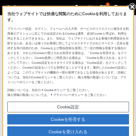
0
当社ウェブサイトでは快適な閲覧のためにCookieを利用しておりま
す。
製品を安全に、安心してご使用いただ
プライバシー設定、ログイン、フォームへの入力等、サービスのリクエストに相当する利
用者のアクションに応じてのみ設定されるCookieは通常、必須Cookieと呼ばれ、利用を
くために
停止することができません。また、当社は、ウェブサイトにおけるお客様の利用状況を分
析するため、あるいは個々のお客様に対してよりカスタマイズされたサービス・広告を提
供する等の目的のため、Cookieおよび類似技術を使用して一定の情報を収集する場合が
日常の清掃・点検が大切です。安全のため取扱説明書を
あります。それらのCookieの受け入れを拒否する場合は、「Cookieを拒否する」をクリ
よく読みましょう。
ックしてください。Cookie使用にご同意頂ける場合は、「Cookieを受け入れる」をクリ
ックして下さい。Cookie設定をカスタマイズする場合は「Cookie設定」をクリックして
ください。Cookieの設定をいつでも管理することができます。選択したCookieの設定に
製品に関する重要なお知らせ
よっては、このウェブサイトの機能の一部が使用できなくなる場合があります。 詳細に
ついては、当社のCookieポリシーをご覧ください。個人情報の取扱いについては、プラ
イバシーポリシーをご覧ください。
詳細については、当社の
Cookieポリシー
をご覧ください。
安全で上手な使いかた
個人情報の取扱いについては、
プライバシーポリシー
をご覧ください。
Cookie設定
愛情点検のおすすめ
Cookieを拒否する
Cookieを受け入れる