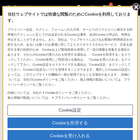
0
当社ウェブサイトでは快適な閲覧のためにCookieを利用しておりま
す。
製品を安全に、安心してご使用いただ
プライバシー設定、ログイン、フォームへの入力等、サービスのリクエストに相当する利
用者のアクションに応じてのみ設定されるCookieは通常、必須Cookieと呼ばれ、利用を
くために
停止することができません。また、当社は、ウェブサイトにおけるお客様の利用状況を分
析するため、あるいは個々のお客様に対してよりカスタマイズされたサービス・広告を提
供する等の目的のため、Cookieおよび類似技術を使用して一定の情報を収集する場合が
日常の清掃・点検が大切です。安全のため取扱説明書を
あります。それらのCookieの受け入れを拒否する場合は、「Cookieを拒否する」をクリ
よく読みましょう。
ックしてください。Cookie使用にご同意頂ける場合は、「Cookieを受け入れる」をクリ
ックして下さい。Cookie設定をカスタマイズする場合は「Cookie設定」をクリックして
ください。Cookieの設定をいつでも管理することができます。選択したCookieの設定に
製品に関する重要なお知らせ
よっては、このウェブサイトの機能の一部が使用できなくなる場合があります。 詳細に
ついては、当社のCookieポリシーをご覧ください。個人情報の取扱いについては、プラ
イバシーポリシーをご覧ください。
詳細については、当社の
Cookieポリシー
をご覧ください。
安全で上手な使いかた
個人情報の取扱いについては、
プライバシーポリシー
をご覧ください。
Cookie設定
愛情点検のおすすめ
Cookieを拒否する
Cookieを受け入れる